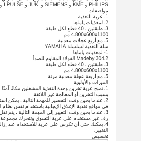
PHILIPS و KME و SIEMENS و JUKI و I-PULSE و Hitachi و CASIO إلخ.
مواصفات
1. عربة التغذية
2. لمغذيات ياماها
3. طبقتين ، 40 قطع لكل طبقة
4.800x600x1100 مم
5. مع أربع عجلات معدنية
سلة التغذية لسلسلة YAMAHA
1- لمغذيات ياماها
2.Madeby 304 الفولاذ المقاوم للصدأ
3. طبقتين ، 40 قطع لكل طبقة
4.800x600x1100 مم
5. مع أربعة عجلة معدنية مرنة
الميزات والأولوية
1. تمنح عربة تخزين وحدة التغذية المشغلين مكانًا آمن
بسبب التخزين أو المعالجة غير اللائقة.
2. عندما يحين وقت التحضير للمهمة التالية ، يمكن ا
في مواقع تغذية الإغلاق الإيجابية باستخدام نفس نظام 
3. عندما يحين وقت التغيير إلى المهمة التالية ، يتم 
رف غير مستخدم على عربة التسوق وتتحرك مجموعة التغ
4. يمكنك حتى أن تكرس على عربة للاستخدام عند إزال
التغيير.
تخصيص