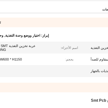
عات
ت
إبراز:
اختيار ووضع وحدة التغذية
,
وحد
زين التغذية
اسم الأجزاء:
UNG
لمقاوم للصدأ
بحجم:
 W600 * H1150
ذيات بالجهاز