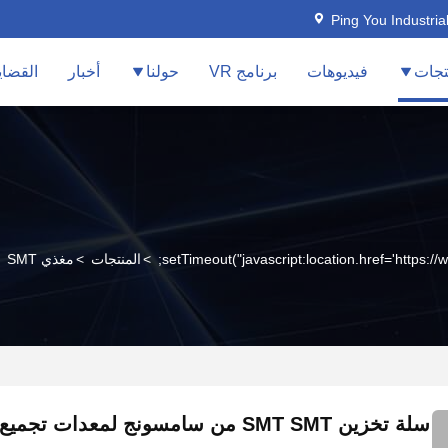
Ping You Industria
تجات
فيديوهات
برنامج VR
حولنا
أخبار
القضاي
>
المنتجات
>
مغذي SMT
سلة تخزين SMT SMT من سامسونج لمعدات تجميع SMT PCB