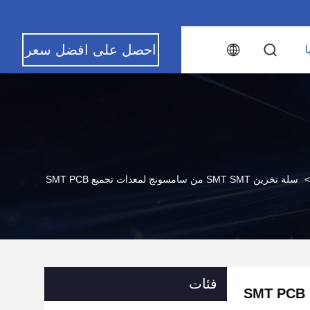
احصل على افضل سعر
ا
>
سلة تخزين SMT SMT من سامسونج لمعدات تجميع SMT PCB
فئات