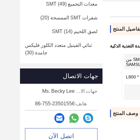
معدات التجميع SMT
(49)
شفرات SMT الممسحة
(20)
فاصيل المنتج
لصق اللحيم SMT
(14)
ثنائي الفينيل متعدد الكلور فليكس
ة التغذية الذكية
جامدة
(30)
عربة تخزين التغذية SM SMT من
SAMS
جهات الاتصال
L800 *
جهات الاتصال:
Ms. Becky Lee
هاتف:
86-755-23501556
وصف المنتج
اتصل الآن