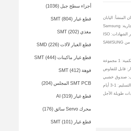
أجزاء سطح جبل
(1036)
ن المنشأ: اليابان
قطع غيار SMT
(804)
 Samsung
مغذي SMT
(202)
الشهادات: ISO
قطع الغيار لآلات SMD
(226)
قطع غيار ماكينات SMT
(444)
 1 مجموعة
ر: قابل للتفاوض
فوهة SMT
(412)
ف: صندوق خشبي
SMT PCB المجلس
(204)
يم: 1-3 أيام
ات طويلة الأجل
قطع غيار AI
(319)
محرك Servo سائق
(176)
قطع غيار SMT
(101)