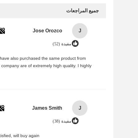
جميع المراجعات
Jose Orozco
J
مفيدة (52)
I have also purchased the same product from
 company are of extremely high quality. I highly
James Smith
J
مفيدة (38)
sfied, will buy again.