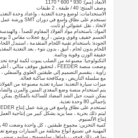
الأبعاد (مم): 930 * 600 * 1170
وصف المنتج: 40 / طبقة ، 2 طبقات
الاستخدامات: لوضع وحدة التغذية ، وإعداد وحدة التغذية 
تستخدم على نطاق واسع في دوران SMT ورشة عمل الإنتاج ووضعها ، بسلاسة ، حرية
لاتخاذ ، نقل عشوائي أو ثابت.
المواد: باستخدام مواد الفولاذ المقاوم للصدأ ، والهندس
الجسم خفيف وقوي ومتين ، أربع عجلات مقاس 3 بوصات ، اثنتان منها مزودة بفرامل ، نشاطين ، مريحة في الحركة ؛
الجودة: باستخدام تقنية اللحام المتقدمة ، استبدل اللحا
اللحام بدون لحام ، أنيق ، بدون نتوء ، بعد التغذية المغذي
خفيفة الوزن وقوية ودائمة.
التكنولوجيا: مصنوعة من الصلب يموت لكمة لوحة تحديد ال
وضعت منصة FEEDER ، لتحقيق موقف مثالي ، أعلى استخدام دائري كبير ، لتجنب حاد
زاوية ، ينقسم التصميم إلى طبقتين العلوي والسفلي ، ب
مع سلسلة التأريض ، ومكافحة ساكنة فعالة.
ميزات سيارة التغذية: سيارة تغذية مصنوعة من الفولاذ
يتم استخدام منصة وضع المغذي المتين والمرن والشامل 
يمكن تثبيت حبل الشد المضاد للساكنة بالمكابح.
يمكن ت
بإجمالي 80 وحدة تغذية.
تستخدم على نطاق واسع في ورشة عمل إنتاج SMT FEEDER دوران ومكان ، وضع مستقر ،
ليتم ذلك بحرية ، مما يزيد بشكل كبير من إنتاجية العمل
إنتاج الألمنيوم.
كمية التخزين: مجموع طبقتين ، كل واحدة وضعت 40 وحدة تغذية ، يمكن أن تضع ما مجموعه 80 وحدة تغذية.
المهنية في تصنيع أنواع مختلفة من السيارات ووضع تغذ
بما في ذلك فوجي ، ياماها ، سامسونج ، سانيو ، سوني ، 