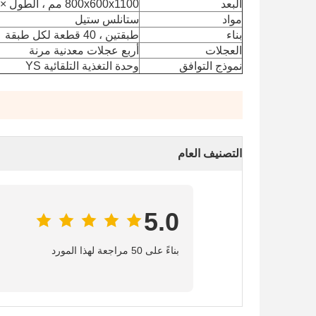
البعد
800x600x1100 مم ، الطول × العرض × الارتفاع
مواد
ستانلس ستيل
بناء
طبقتين ، 40 قطعة لكل طبقة
العجلات
أربع عجلات معدنية مرنة
نموذج التوافق
وحدة التغذية التلقائية YS
التصنيف العام
5.0
بناءً على 50 مراجعة لهذا المورد