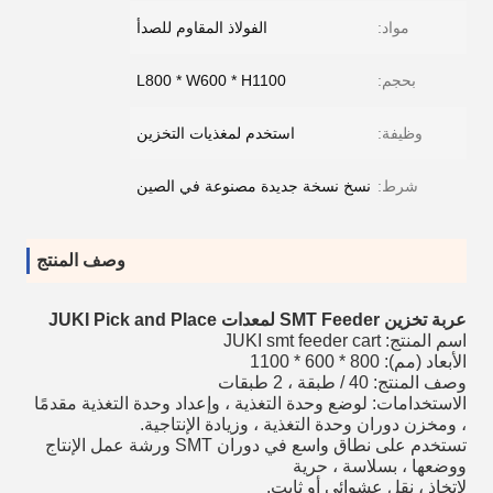
مواد:
الفولاذ المقاوم للصدأ
بحجم:
L800 * W600 * H1100
وظيفة:
استخدم لمغذيات التخزين
شرط:
نسخ نسخة جديدة مصنوعة في الصين
وصف المنتج
عربة تخزين SMT Feeder لمعدات JUKI Pick and Place
اسم المنتج: JUKI smt feeder cart
الأبعاد (مم): 800 * 600 * 1100
وصف المنتج: 40 / طبقة ، 2 طبقات
الاستخدامات: لوضع وحدة التغذية ، وإعداد وحدة التغذية مقدمًا
، ومخزن دوران وحدة التغذية ، وزيادة الإنتاجية.
تستخدم على نطاق واسع في دوران SMT ورشة عمل الإنتاج
ووضعها ، بسلاسة ، حرية
لاتخاذ ، نقل عشوائي أو ثابت.