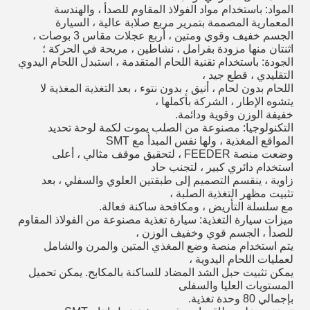
المواد: باستخدام مواد الفولاذ المقاوم للصدأ ، والهندسة
المعمارية المصممة بتمرير مربع صلابة عالية ، السيارة
الجسم خفيف وقوي ومتين ، أربع عجلات مقاس 3 بوصات ،
اثنتان منها مزودة بفرامل ، نشاطين ، مريحة في الحركة ؛
الجودة: باستخدام تقنية اللحام المتقدمة ، استبدل اللحام اليدوي
التقليدي ، قطع جيد ،
اللحام بدون لحام ، أنيق ، بدون نتوء ، بعد التغذية المغذية لا
يتشوه الإطار ، الشركة بأكملها ،
خفيفة الوزن وقوية ودائمة.
التكنولوجيا: مصنوعة من الصلب يموت لكمة لوحة تحديد
المواقع المغذية ، ولها نفس المبدأ مع SMT
وضعت منصة FEEDER ، لتحقيق موقف مثالي ، أعلى
استخدام دائري كبير ، لتجنب حاد
زاوية ، ينقسم التصميم إلى طبقتين العلوي والسفلي ، بعد
تثبيت مظهر التغذية الصلبة ،
مع سلسلة التأريض ، ومكافحة ساكنة فعالة.
ميزات سيارة التغذية: سيارة تغذية مصنوعة من الفولاذ المقاوم
للصدأ ، الجسم قوي وخفيف الوزن ،
يتم استخدام منصة وضع المغذي المتين والمرن والشامل
لعمليات اللحام اليدوية ،
يمكن تثبيت حبل الشد المضاد للساكنة بالمكابح.
يمكن تحميل
المستويات العليا والسفلى
بإجمالي 80 وحدة تغذية.