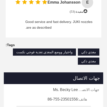
Emma Johansson
E
مفيدة (53)
Good service and fast delivery. JUKI nozzles
are as described.
Tags:
مغذي ذكي
واختيار ووضع المغذي,تغذية فوجي نكست
مغذي ذكي
جهات الاتصال
جهات الاتصال:
Ms. Becky Lee
هاتف:
86-755-23501556