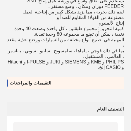
تستخدم على نطاق واسع في ورشة عمل إنتاج SMT
FEEDER دوران ومكان ، وضع مستقر ،
ليتم ذلك بحرية ، مما يزيد بشكل كبير من إنتاجية العمل
مصنوعة من الفولاذ المقاوم للصدأ و
إنتاج الألمنيوم.
كمية التخزين: مجموع طبقتين ، كل واحدة وضعت 40 وحدة
تغذية ، يمكن أن تضع ما مجموعه 80 وحدة تغذية.
المهنية في تصنيع أنواع مختلفة من السيارات ووضع تغذية مقعد
،
بما في ذلك فوجي ، ياماها ، سامسونج ، سانيو ، سوني ، باناسير
، العالمي ، المستقبل ،
PHILIPS و KME و SIEMENS و JUKI و I-PULSE و Hitachi
و CASIO إلخ.
التقييمات والمراجعات
التصنيف العام