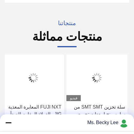
منتجاتنا
منتجات مماثلة
فيديو
سلة تخزين SMT SMT من
FUJI NXT المعايرة المغذية
سامسونج لمعدات تجميع
JIG ، الفولاذ المقاوم للصدأ
SMT PCB
اختيار ومكان المغذية
Ms. Becky Lee
احصل على افضل سعر
احصل على افضل سعر