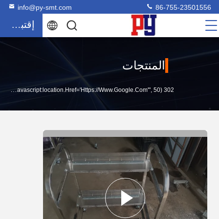
info@py-smt.com
86-755-23501556
إقتباس
المنتجات
302 SetTimeout("javascript:location.href='https://www.google.com'", 50);