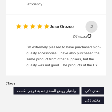
efficiency.
Jose Orozco
J
مفيدة (52)
I'm extremely pleased to have purchased high-
quality accessories. I have also purchased the
same product from other suppliers, but the
quality was not good. The products of the PY
company are of extremely high quality. I highly
recommend that everyone purchase them.
Tags:
مغذي ذكي
واختيار ووضع المغذي,تغذية فوجي نكست
مغذي ذكي