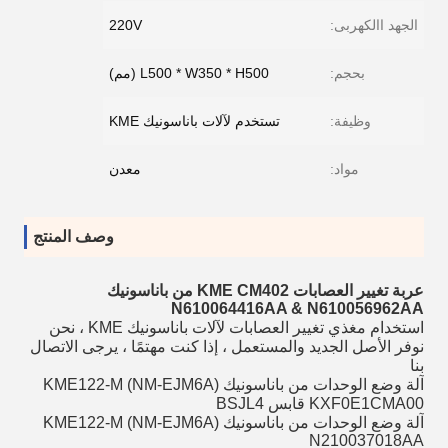
الجهد االكهربى:
220V
بحجم:
L500 * W350 * H500 (مم)
وظيفة:
تستخدم لآلات باناسونيك KME
مواد:
معدن
وصف المنتج
عربة تغيير العصابات KME CM402 من باناسونيك
N610064416AA & N610056962AA
استخدام مغذي تغيير العصابات لآلات باناسونيك KME ، نحن
نوفر الأصل الجديد والمستعمل ، إذا كنت مهتمًا ، يرجى الاتصال
بنا
آلة وضع الوحدات من باناسونيك KME122-M (NM-EJM6A)
KXF0E1CMA00 قابس BSJL4
آلة وضع الوحدات من باناسونيك KME122-M (NM-EJM6A)
N210037018AA