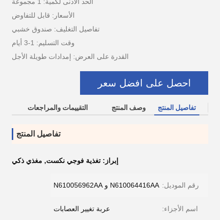
الحد الأدنى لكمية: 1 مجموعة
الأسعار: قابل للتفاوض
تفاصيل التغليف: صندوق خشبي
وقت التسليم: 1-3 أيام
القدرة على العرض: إمدادات طويلة الأجل
احصل على افضل سعر
تفاصيل المنتج
وصف المنتج
التقييمات والمراجعات
تفاصيل المنتج
إبراز:
تغذية فوجي نكست
,
مغذي ذكي
رقم الموديل:
N610064416AA و N610056962AA
اسم الأجزاء:
عربة تغيير العصابات