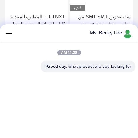
فيديو
سلة تخزين SMT SMT من
FUJI NXT المعايرة المغذية
سامسونج لمعدات تجميع
JIG ، الفولاذ المقاوم للصدأ
SMT PCB
اختيار ومكان المغذية
Ms. Becky Lee
احصل على افضل سعر
احصل على افضل سعر
11:38 AM
Good day, what product are you looking for?
PING YOU INDUSTRIAL CO.,LTD
info@py-smt.com
86-755-23501556
غرب الطابق الثاني، المبنى 10، حديقة زانغجونغ العلمية، مجتمع