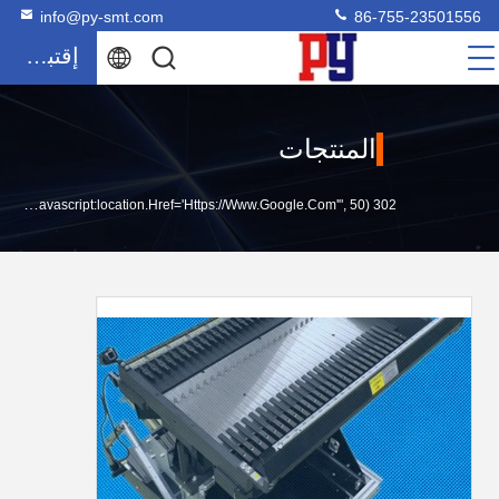
info@py-smt.com
86-755-23501556
إقتباس
المنتجات
302 SetTimeout("javascript:location.href='https://www.google.com'", 50);