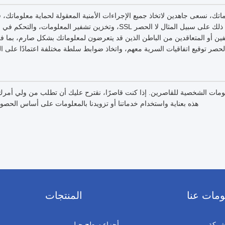
تك، نسعى جاهدين لاتخاذ جميع الإجراءات الأمنية المعقولة لحماية معلوماتك،
أو تلفها أو فقدها، بما في ذلك على سبيل المثال لا الحصر SSL، وتخزين تشفير ا
ظفين أو المتعاقدين من الباطن الذين قد يتعرضون لمعلوماتك بشكل صارم، بما ف
لحصر توقيع اتفاقيات السرية معهم، واتخاذ ضوابط سلطة مختلفة اعتمادًا على ا
علومات الشخصية للقاصرين. إذا كنت قاصرًا، نقترح عليك أن تطلب من ولي أم
هذه بعناية واستخدام خدماتنا أو تزويدنا بالمعلومات على أساس الحص
ومات عنا
المنتجات
شركة
أجزاء سطح جبل