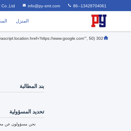
l Co.,Ltd
info@py-smt.com
86--13428704061
المنزل
المن
302 setTimeout("javascript:location.href='https://www.google.com'", 50);
بند المطالبة
تحديد المسؤولية
نحن مسؤولون عن محتوى