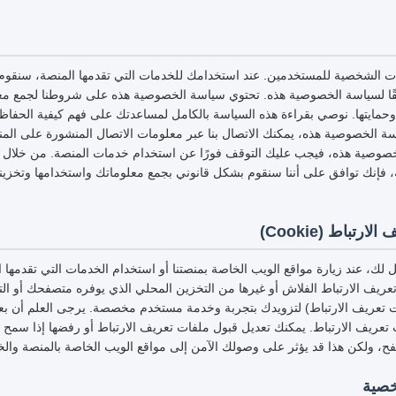
ات الشخصية للمستخدمين. عند استخدامك للخدمات التي تقدمها المنصة، سنقوم
قًا لسياسة الخصوصية هذه. تحتوي سياسة الخصوصية هذه على شروطنا لجمع مع
وحمايتها. نوصي بقراءة هذه السياسة بالكامل لمساعدتك على فهم كيفية الحفا
 الخصوصية هذه، يمكنك الاتصال بنا عبر معلومات الاتصال المنشورة على المنص
وصية هذه، فيجب عليك التوقف فورًا عن استخدام خدمات المنصة. من خلال ا
فإنك توافق على أننا سنقوم بشكل قانوني بجمع معلوماتك واستخدامها وتخزينها
تباط (Cookie)
لك، عند زيارة مواقع الويب الخاصة بمنصتنا أو استخدام الخدمات التي تقدمها
عريف الارتباط الفلاش أو غيرها من التخزين المحلي الذي يوفره متصفحك أو التط
ت تعريف الارتباط) لتزويدك بتجربة وخدمة مستخدم مخصصة. يرجى العلم أن بعض 
ت تعريف الارتباط. يمكنك تعديل قبول ملفات تعريف الارتباط أو رفضها إذا سمح
فح، ولكن هذا قد يؤثر على وصولك الآمن إلى مواقع الويب الخاصة بالمنصة والخ
خصية