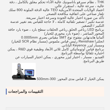
THK ، نظام سيرفو باناسونيك عالية الأداء تحكم مغلق بالكامل ، دقة
عالية ، سرعة عالية ، استقرار عالي.
اعتماد الولايات المتحدة الأمريكية TEO عالية الدقة الملونة 800 سلك
تلفاز صناعي على اتفاقية مكافحة التصحر.
تأكد من صورة اختبار عالية الجودة وسرعة اختبار سريعة.
عدسة تكبير / تصغير تلقائية كاملة ، لا حاجة للقياس بعد تغيير عدسة
التكبير / التصغير.
برنامج LED رباعي الحلق رباعي الحلقات سطح بارد ، ضوء بارد حافة
المحور المباشر ، (ضوء بارد محوري للخيار)
ألمانيا هايدنهاين مفتوح نوع SMT مقياس بصري 0.0005mm
انجلترا Renishaw رئيس قياس ملموس (مسبار نظام SCR للخيار)
ومسبار ليزر Keyence الياباني.
برنامج قياس أوتوماتيكي كامل ثلاثي الأبعاد وظيفية قوي R&D ، يمكن
اختباره تلقائيًا بواسطة البرنامج.
الفيديو ، مسبار ، اختبار ليزر محوري ، يمكن اختبار السيارات عن
طريق البرنامج.
يمكن الخيار Z قياس مدى المحور: 300-500mm
التقييمات والمراجعات