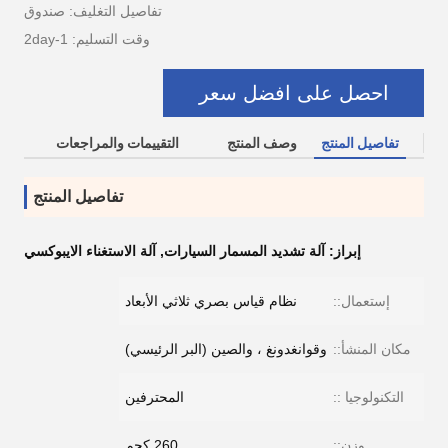
تفاصيل التغليف: صندوق
وقت التسليم: 1-2day
احصل على افضل سعر
تفاصيل المنتج
وصف المنتج
التقييمات والمراجعات
تفاصيل المنتج
إبراز:
آلة تشديد المسمار السيارات
,
آلة الاستغناء الايبوكسي
إستعمال::
نظام قياس بصري ثلاثي الأبعاد
مكان المنشأ::
وقوانغدونغ ، والصين (البر الرئيسي)
التكنولوجيا ::
المحترفين
وزن::
260 كجم