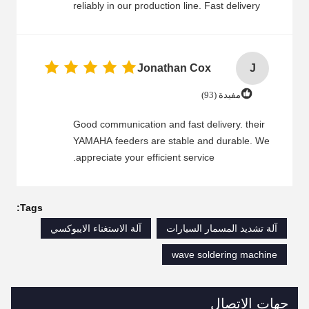
reliably in our production line. Fast delivery
and good packaging ensure that we receive
the feeders on time and in good condition.
Your customer service team is friendly,
Jonathan Cox
J
professional, and always ready to help.
Whenever we have technical questions or
مفيدة (93)
need to confirm specifications, you reply
quickly and provide detailed answers. This
Good communication and fast delivery. their
cooperation has been very smooth, and we will
YAMAHA feeders are stable and durable. We
continue to place orders with you.
appreciate your efficient service.
Tags:
آلة تشديد المسمار السيارات
آلة الاستغناء الايبوكسي
wave soldering machine
جهات الاتصال