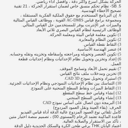
الحركة بشكل أسرع وأكثر دقة ، وأفضل أداء رياضي.
5. SB- نظام تحكم منسق خاص لضمان استقرار الحركة ، 21 تقنية
تصحيح الأخطاء الهندسية.
6. إن البرنامج المستخدم مع حقوق الملكية الفكرية المستقلة ،
ومجموعة برامج قياس AC-DMIS القوية ، ووظائف القياس المثالية
والميزات عبر الإنترنت يوفر للمستخدمين حل القياس المثالي.
الوظائف الرئيسية
لنظام القياس البصري ثلاثي الأبعاد
1) تكوين معلمة قياس البيئة ومعلمة الحركة.
2) تكوين النظام والمعايرة.
3) التقاط نقطة القياس.
4) عنصر الهندسة الأساسية.
5) تكوين العنصر وتحويله ومراجعته وإسقاطه وتخزينه ونقله وحسابه.
6) إعداد وتخزين وتحويل نظام الإحداثيات ونظام إحداثيات قطعة
العمل.
7) تقييم تحمل الأبعاد وتسامح الموقف.
8) تخزين ومدخلات ملف نتائج القياس.
9) استيراد وتحويل نموذج CAD 3D.
10) التماسك بين نظام الإحداثيات النموذجي ونظام الإحداثيات الجزئية.
11) التقاط الميزات ونقاط السطح المنحنية على النموذج.
12) إنشاء وقياس خط سطح المقطع.
13) إنشاء وقياس السطح المنحني.
14) البرمجة دون اتصال على أساس نموذج CAD
الحرف: (بقاء العينة ونقل العمود المزدوج)
كامل تلقائي نوع العمود المزدوج عالية الدقة أداة قياس الفيديو
قاعدة الماكينة تعتمد الرخام (المستوى 00) ، تصميم منصة اختبار متين
، تأكد من الاستقرار والصلابة العالية.
اعتماد اليابان THK برغي طحن الكرة والسكك الحديدية دليل الدقة