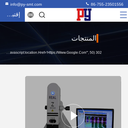
info@py-smt.com
86-755-23501556
إقتباس
المنتجات
302 SetTimeout("javascript:location.href='https://www.google.com'", 50);