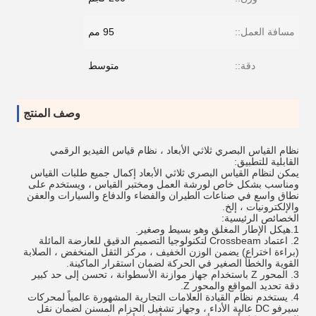
مسافة العمل::
95 مم
دقة::
متوسط
وصف المنتج
نظام القياس البصري ثلاثي الأبعاد ، نظام قياس الفيديو الرقمي
القابلية للتطبيق:
يمكن لنظام القياس البصري ثلاثي الأبعاد إكمال جميع طلبات القياس
ومناسب بشكل خاص لورشة العمل ومختبر القياس ، ويستخدم على
نطاق واسع في صناعات الطيران والفضاء والدفاع والسيارات والعفن
والإلكترونيات ، إلخ.
الخصائص الرئيسية:
1.هيكل الإطار المغلق وهو بسيط وصغير.
2. اعتماد Crossbeam لتكنولوجيا التصميم الدقيق للعارضة المائلة
(براءة اختراع) يضمن الوزن الخفيف ، مركز الثقل المنخفض ، الصلابة
القوية والخطأ الصغير في الحركة لضمان استقرار الماكينة.
3. المحور Z باستخدام جهاز موازنة الأسطوانة ، تحسن إلى حد كبير
دقة تحديد المواقع والمحور Z.
4. يستخدم نظام القيادة العلامات التجارية المشهورة عالمياً لمحركات
سيرفو DC عالية الأداء ، وجهاز تشغيل الحزام المسنن لضمان نقل