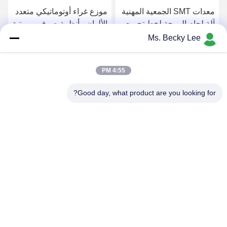
معدات SMT الجمعية المهنية
موزع غراء أوتوماتيكي متعدد
آلة لحام الموجة لخط تجميع
الألوان ، أنظمة صرف روبوتية
ثنائي الفينيل متعدد الكلور
للسوائل
Ms. Becky Lee
350
احصل على افضل سعر
احصل على افضل سعر
4:55 PM
Good day, what product are you looking for?
PING YOU INDUSTRIAL CO.,LTD
info@py-smt.com
86-755-23501556
غرب الطابق الثاني، المبنى 10، حديقة زانغجونغ العلمية، مجتمع
شينتيان، شارع فوهي، منطقة باوهان، شنشن الصين 518103