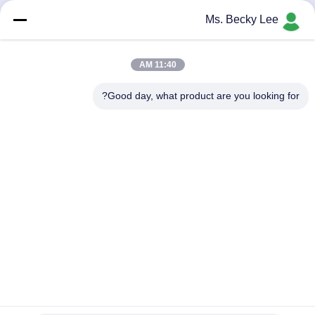
Ms. Becky Lee
يرسل
11:40 AM
Good day, what product are you looking for?
PING YOU INDUSTRIAL CO.,LTD
info@py-smt.com
86--13428704061
غرب الطابق الثاني، المبنى 10، حديقة زانغجونغ العلمية، مجتمع
شينتيان، شارع فوهي، منطقة باوهان، شنشن الصين 518103