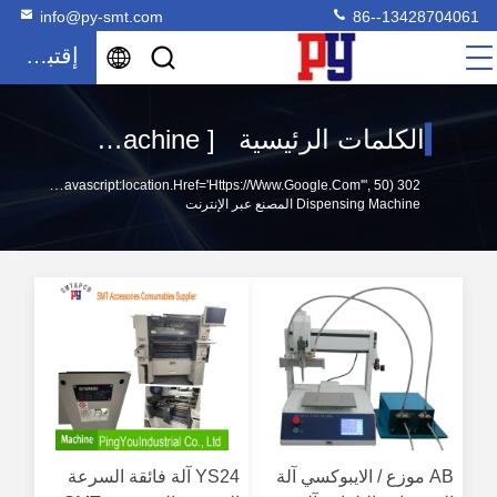
info@py-smt.com
86--13428704061
إقتباس
الكلمات الرئيسية [ epoxy dispensing machine ] تطابق 28 المنتجات
302 SetTimeout("javascript:location.href='https://www.google.com'", 50);
Dispensing Machine المصنع عبر الإنترنت
AB موزع / الايبوكسي آلة
YS24 آلة فائقة السرعة