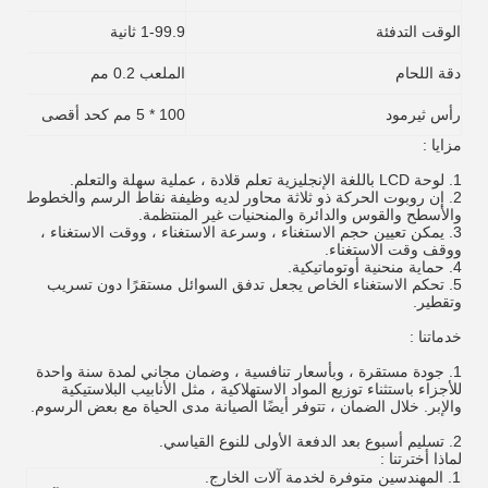
الوقت التدفئة
1-99.9 ثانية
دقة اللحام
الملعب 0.2 مم
رأس ثيرمود
100 * 5 مم كحد أقصى
مزايا :
1.
لوحة LCD باللغة الإنجليزية تعلم قلادة ، عملية سهلة والتعلم.
2.
إن روبوت الحركة ذو ثلاثة محاور لديه وظيفة نقاط الرسم والخطوط
والأسطح والقوس والدائرة والمنحنيات غير المنتظمة.
3.
يمكن تعيين حجم الاستغناء ، وسرعة الاستغناء ، ووقت الاستغناء ،
ووقف وقت الاستغناء.
4.
حماية منحنية أوتوماتيكية.
5.
تحكم الاستغناء الخاص يجعل تدفق السوائل مستقرًا دون تسريب
وتقطير.
خدماتنا :
1.
جودة مستقرة ، وبأسعار تنافسية ، وضمان مجاني لمدة سنة واحدة
للأجزاء باستثناء توزيع المواد الاستهلاكية ، مثل الأنابيب البلاستيكية
والإبر.
خلال الضمان ، تتوفر أيضًا الصيانة مدى الحياة مع بعض الرسوم.
2.
تسليم أسبوع بعد الدفعة الأولى للنوع القياسي.
لماذا أخترتنا :
1. المهندسين متوفرة لخدمة آلات الخارج.