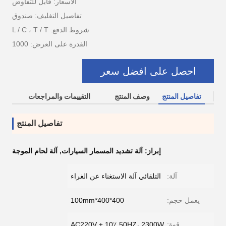
الأسعار: قابل للتفاوض
تفاصيل التغليف: صندوق
شروط الدفع: L / C ، T / T
القدرة على العرض: 1000
احصل على افضل سعر
تفاصيل المنتج
وصف المنتج
التقييمات والمراجعات
تفاصيل المنتج
إبراز:
آلة تشديد المسمار السيارات
,
آلة لحام الموجة
آلة:
التلقائي آلة الاستغناء عن الغراء
يعمل حجم:
400*400*100mm
قوة:
AC220V ± 10٪ 50HZ، 2300W