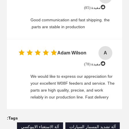
مفيدة (85)
Good communication and fast shipping. the
parts are stable in production.
Adam Wilson
A
مفيدة (78)
We would like to express our appreciation for
your excellent W08F feeders and service. The
parts are high quality, precise, and work
reliably in our production line. Fast delivery
and good packaging ensure that we receive
the goods on time and in good condition. Your
customer service team is friendly, professional,
Tags:
and always ready to help. Whenever we have
آلة تشديد المسمار السيارات
آلة الاستغناء الايبوكسي