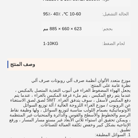
الحالة التشغيل:
10-60 ℃، 40٪ -95٪
بحجم:
623 × 660 × 885 مم
لحام الضغط:
1-10KG
وصف المنتج
موزع متعدد الألوان أنظمة صرف آلي روبوتات صرف آلي
نظرة عامة على المنتج:
يجعل الهواء المضغوط الغراء في أنبوب التغذية المتصل بالمكبس ،
عندما يتم رفع المكبس ، يتم ملء غرفة المكبس بالغراء ، عندما يتم
دفع المكبس لأسفل ، سوف يتدفق الغراء.
SMT لصق لصق الاستغناء
عن الروبوت / موزع الغراء اللزوجة العالية / آلة توزيع السوائل
الأوتوماتيكية بصمام اللولب مناسبة لتوزيع السوائل ، ولها وظيفة نقاط
الرسم والخطوط والأسطح والقوس والدائرة والمنحنيات غير المنتظمة
، ويمكن تحقيق أي استواء ثلاثي الأبعاد غير مستوٍ مسار المسار ، ورفع
الإنتاجية بشكل كبير وخفض تكلفة العمالة للصناعات.
تطبيق :
1. السوائل المطبقة: