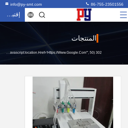
info@py-smt.com
86-755-23501556
إقتباس
المنتجات
302 SetTimeout("javascript:location.href='https://www.google.com'", 50);