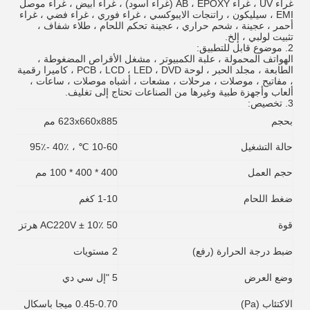
غراء UV ، غراء AB ، EPOXY (غراء أسود) ، غراء أبيض ، غراء موصل
EMI ، سيليكون ، راتنجات الايبوكسي ، غراء فوري ، غراء فضي ، غراء
أحمر ، عجينة ، شحم حراري ، عجينة تحكم اللحام ، طلاء شفاف ،
تثبيت لولبي ، إلخ.
2.
موضوع قابل للتطبيق:
الهواتف المحمولة ، علبة الكمبيوتر ، مشغل الأقراص المضغوطة ،
الطابعة ، مجلد الحبر ، لوحة PCB ، LCD ، LED ، DVD ، كاميرا رقمية
، مفاتيح ، موصلات ، مرحلات ، مشعات ، أشباه موصلات ، ساعات ،
ألعاب وأجهزة طبية وغيرها من الصناعات تحتاج إلى تغليف.
3.
تخصيص:
بحجم
623x660x885 مم
حالة التشغيل
10-60 ℃ ، 40٪ -95٪
حجم العمل
400 * 400 * 100 مم
ضغط اللحام
1-10 كغم
قوة
AC220V ± 10٪ 50 هرتز ، 2300 واط
ضبط درجة الحرارة (رفع)
2 مستويات
وضع العرض
5 "إل سي دي
الاكتئاب (Pa)
0.45-0.70 ميجا باسكال