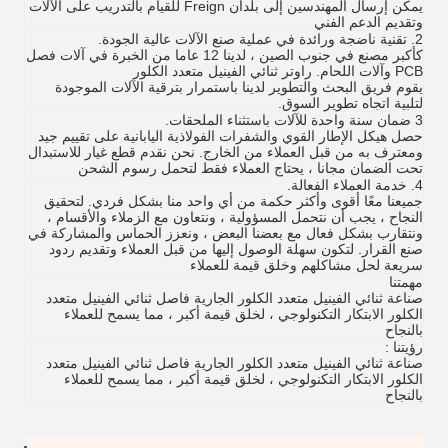
يمكن إرسال المهندسين إلى بلدان Freign للقيام بالتدريب على الآلات
وتقديم الدعم الفني
2. تقنية ناضجة ورائدة في عملية صنع الآلات عالية الجودة.
كأكبر مصنع في جنوب الصين ، لدينا 12 عاما من الخبرة في آلات فصل
PCB وآلات اللحام.
راوتر ثنائي الفينيل متعدد الكلور
يقوم فريق البحث والتطوير لدينا باستمرار بترقية الآلات الموجودة
لتلبية اتجاه تطوير السوق.
3 ضمان سنة واحدة للآلات باستثناء الملحقات.
حصل هيكل الإطار القوي والشفرات الفولاذية اليابانية على تقييم جيد
ومعترف به من قبل العملاء من الخارج.
نحن نقدم قطع غيار للاستبدال
تحت الضمان مجانا ، يحتاج العملاء فقط لتحمل رسوم الشحن
4. خدمة العملاء الفعالة.
جميعنا معًا أقوى وأكثر حكمة من أي واحد منا بشكل فردي.
لتحقيق
النجاح ، يجب أن نتحمل المسؤولية ، ونتعاون مع الزملاء والأقسام ،
ونتقارب بشكل فعال مع بعضنا البعض ، ونعزز الحماس والمشاركة في
صنع القرار.
لتكون سهلة الوصول إليها من قبل العملاء وتقديم ردود
سريعة لحل مشاكلهم وخلق قيمة للعملاء
مهمتنا
صناعة ثنائي الفينيل متعدد الكلور الجارية فاصل ثنائي الفينيل متعدد
الكلور الابتكار التكنولوجي ، لخلق قيمة أكبر ، مما يسمح للعملاء
بالنجاح
رؤيتنا :
صناعة ثنائي الفينيل متعدد الكلور الجارية فاصل ثنائي الفينيل متعدد
الكلور الابتكار التكنولوجي ، لخلق قيمة أكبر ، مما يسمح للعملاء
بالنجاح