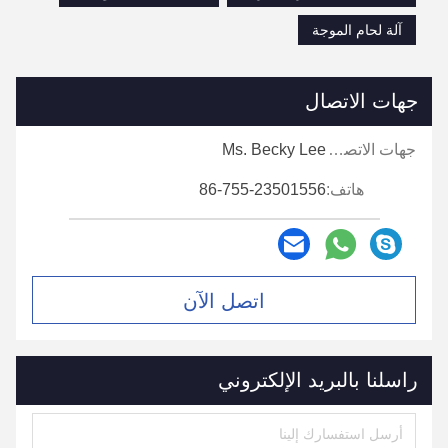
technical questions or need to confirm
آلة لحام الموجة
specifications, you reply quickly and provide
detailed answers. This cooperation has been
very smooth, and we will continue to place
جهات الاتصال
orders with you.
جهات الاتصال:
Ms. Becky Lee
هاتف:
86-755-23501556
اتصل الآن
راسلنا بالبريد الإلكتروني