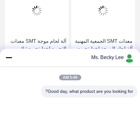
معدات SMT الجمعية المهنية
آلة لحام موجة SMT معدات
آلة لحام الموجة لخط تجميع
التجميع لخط تجميع ثنائي
ثنائي الفينيل متعدد الكلور
الفينيل متعدد الكلور 250
Ms. Becky Lee
350
احصل على افضل سعر
احصل على افضل سعر
5:49 AM
Good day, what product are you looking for?
PING YOU INDUSTRIAL CO.,LTD
info@py-smt.com