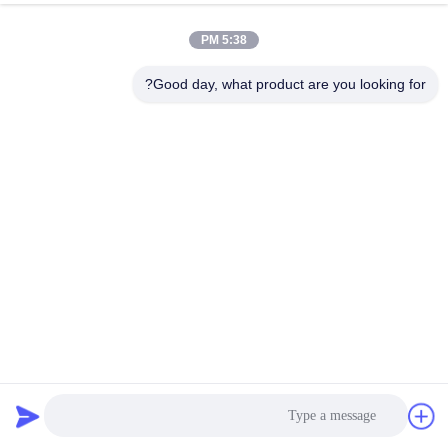
ASM SIEMENS SIPLACE
التجمع
00367013-02 Y-BRAKE
5:38 PM
OUTSIDE SMT قطع الغيار
الدردشة الآن
للآلات
أجزاء
69
2021-
سطح
Good day, what product are you looking for?
12-04
الرؤى
جبل
شارك
أجزاء سطح جبل
00:12
2025-04-03
#
ASM / SIEMENS
smt
03034148-01 نسخة الجهاز
المعدل SST23 SMT قطع
استشعار
الغيار للآلات
الضغط
#
أجزاء سطح جبل
00:20
2025-04-02
ومكونات
جبل
كاميرا باناسونيك CCD
السطح
CS8420i-20
#
N510023795AA ، CM402
كاميرا باناسونيك عالية
kic
السرعة
thermal
أجزاء سطح جبل
00:26
2021-12-16
profiler
أ
Smt Camera XC-HR50
د
40048028-01 كاميرا CCD