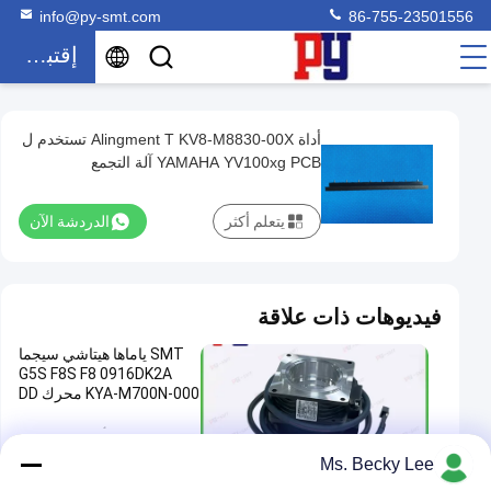
info@py-smt.com
86-755-23501556
إقتباس
أداة Alingment T KV8-M8830-00X تستخدم ل
أداة
YAMAHA YV100xg PCB آلة التجمع
Alingment
T
يتعلم أكثر
الدردشة الآن
KV8-
M8830-
00X
فيديوهات ذات علاقة
تستخدم
SMT ياماها هيتاشي سيجما
ل
G5S F8S F8 0916DK2A
YAMAHA
KYA-M700N-000 محرك DD
YV100xg
أجزاء سطح جبل
2025-07-03
PCB
00:03
Ms. Becky Lee
آلة