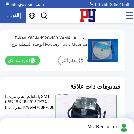
info@py-smt.com
86-755-23501556
إقتباس
أدوات P-Key K88-M4926-400 YAMAHA
أدوات
Factory Tools Mounter الوحدة النمطية نوع
P-
Mouting System
Key
يتعلم أكثر
الدردشة الآن
K88-
M4926-
400
فيديوهات ذات علاقة
YAMAHA
SMT ياماها هيتاشي سيجما
Factory
G5S F8S F8 0916DK2A
Tools
KYA-M700N-000 محرك DD
Mounter
أجزاء سطح جبل
2025-07-03
الوحدة
00:03
Ms. Becky Lee
النمطية