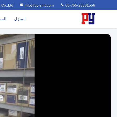
l Co.,Ltd
info@py-smt.com
86-755-23501556
المنزل
المن