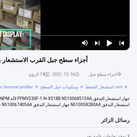
أجزاء سطح جبل القرب الاستشعار باناسونيك 18B N510068515AA
أجزاء سطح جبل
2021-12-16
74 الرؤى
#
smt استشعار الضغط
#
ومكونات جبل السطح
#
ic thermal profiler
استشعار التدفق N510058280AA جهاز استشعار التدفق N510067405AA جهاز استشعار التدفق ...
رسائل الزائر
لا توجد تعليقات عامة بعد