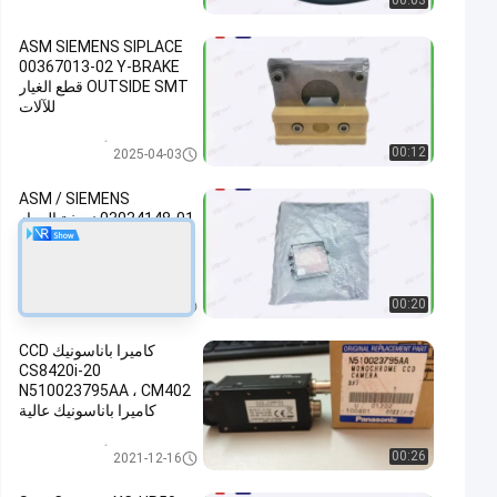
00:03
ASM SIEMENS SIPLACE
00367013-02 Y-BRAKE
OUTSIDE SMT قطع الغيار
للآلات
أجزاء سطح جبل
00:12
2025-04-03
ASM / SIEMENS
03034148-01 نسخة الجهاز
المعدل SST23 SMT قطع
الغيار للآلات
أجزاء سطح جبل
00:20
2025-04-02
كاميرا باناسونيك CCD
CS8420i-20
N510023795AA ، CM402
كاميرا باناسونيك عالية
السرعة
أجزاء سطح جبل
00:26
2021-12-16