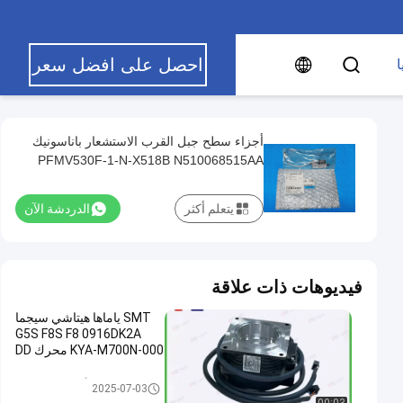
احصل على افضل سعر
ا
أجزاء سطح جبل القرب الاستشعار باناسونيك
PFMV530F-1-N-X518B N510068515AA
يتعلم أكثر
الدردشة الآن
فيديوهات ذات علاقة
SMT ياماها هيتاشي سيجما
G5S F8S F8 0916DK2A
KYA-M700N-000 محرك DD
أجزاء سطح جبل
2025-07-03