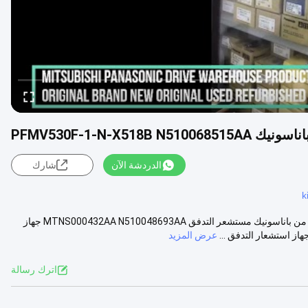
PFMV530F-1-N-X5
الدردشة الآن
شارك
k
جهاز استشعار التدفق PFMV530F-1-N-X518B N510068515AA لآلة NPM من باناسونيك مستشعر التدفق MTNS000432AA N510048693AA جهاز
عرض المزيد
اترك رسالة