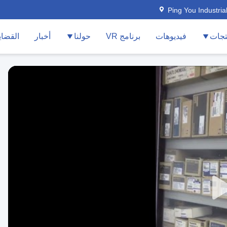
Ping You Industria
تجات
فيديوهات
برنامج VR
حولنا
أخبار
القضاي