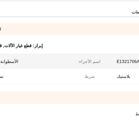
عات
ت
إبراز:
قطع غيار الآلات
,
ق
E1321706
اسم الأجزاء:
الأسطوانة 
بلاستيك
شرط:
نس