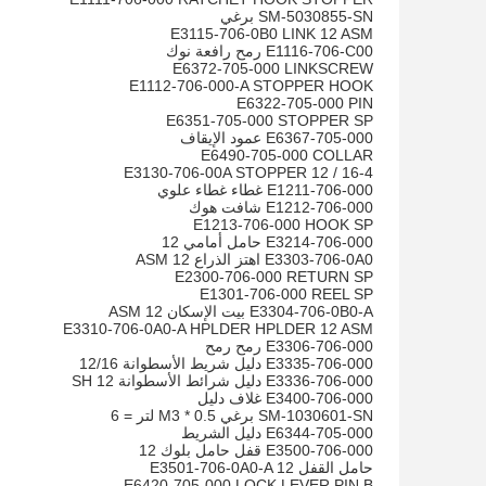
SM-5030855-SN برغي
E3115-706-0B0 LINK 12 ASM
E1116-706-C00 رمح رافعة نوك
E6372-705-000 LINKSCREW
E1112-706-000-A STOPPER HOOK
E6322-705-000 PIN
E6351-705-000 STOPPER SP
E6367-705-000 عمود الإيقاف
E6490-705-000 COLLAR
E3130-706-00A STOPPER 12 / 16-4
E1211-706-000 غطاء غطاء علوي
E1212-706-000 شافت هوك
E1213-706-000 HOOK SP
E3214-706-000 حامل أمامي 12
E3303-706-0A0 اهتز الذراع 12 ASM
E2300-706-000 RETURN SP
E1301-706-000 REEL SP
E3304-706-0B0-A بيت الإسكان 12 ASM
E3310-706-0A0-A HPLDER HPLDER 12 ASM
E3306-706-000 رمح رمح
E3335-706-000 دليل شريط الأسطوانة 12/16
E3336-706-000 دليل شرائط الأسطوانة SH 12
E3400-706-000 غلاف دليل
SM-1030601-SN برغي M3 * 0.5 لتر = 6
E6344-705-000 دليل الشريط
E3500-706-000 قفل حامل بلوك 12
حامل القفل E3501-706-0A0-A 12
E6420-705-000 LOCK LEVER PIN B