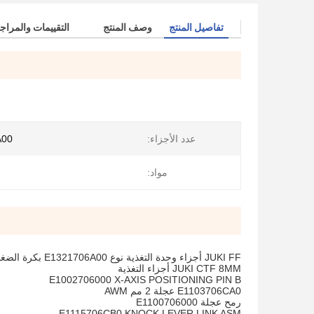
تفاصيل المنتج
وصف المنتج
التقييمات والمراج
عدد الأجزاء:
A00
مواد:
JUKI FF أجزاء وحدة التغذية نوع E1321706A00 بكرة الضغط
JUKI CTF 8MM أجزاء التغذية
E1002706000 X-AXIS POSITIONING PIN B
E1103706CA0 عجلة 2 مم AWM
رمح عجلة E1100706000
E1115706CB0 KNOCK LEVER LINK ASM