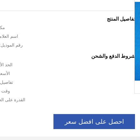
تفاصيل المنتج
مكا
اسم العلامة ا
رقم الموديل: 1321706A00
شروط الدفع والشحن
الحد الأد
الأسعا
تفاصيل 
وقت التسل
القدرة على العرض: 
احصل على افضل سعر