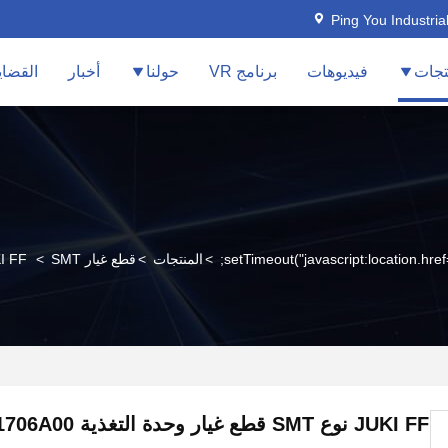
Ping You Industria
تجات
فيديوهات
برنامج VR
حولنا
أخبار
القضاي
>
المنتجات
>
قطع غيار SMT
>
JUKI FF نوع SMT قطع غيار وحدة ال