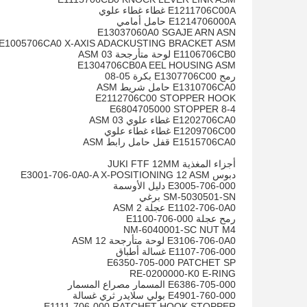
E1211706C00A غطاء غطاء علوي
E1214706000A حامل أمامي
E13037060A0 SGAJE ARN ASN
E1005706CA0 X-AXIS ADACKUSTING BRACKET ASM
E1106706CB0 لوحة متأرجحة 03 ASM
E1304706CB0A EEL HOUSING ASM
رمح E1307706C00 بكرة 05-08
E1310706CA0 حامل شريط ASM
E2112706C00 STOPPER HOOK
E6804705000 STOPPER 8-4
E1202706CA0 غطاء علوي 03 ASM
E1209706C00 غطاء غطاء علوي
E1515706CA0 قفل حامل رابط ASM
أجزاء المغذية JUKI FTF 12MM
دبوس E3001-706-0A0-A X-POSITIONING 12 ASM
E3005-706-000 دليل الأوسمة
SM-5030501-SN برغي
E1102-706-0A0 عجلة 2 ASM
رمح عجلة E1100-706-000
NM-6040001-SC NUT M4
E3106-706-0A0 لوحة متأرجحة 12 ASM
E1107-706-000 غسالة أطباق
E6350-705-000 PATCHET SP
RE-0200000-K0 E-RING
E6386-705-000 المسمار مصراع المسمار
E4901-760-000 بولي سلايدر ثري غسالة
E1111-706-000 RATCHET HOOK STOPPER