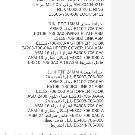
SM-8040402TP برغي M4 * 0.7 لتر = 4
RE-0400000-K0 E-RING
E3506-706-000 LOCK SP 12
أجزاء المغذي JUKI FTF 16MM
E1102-706-0A0 عجلة 2 ASM
E3106-706-0A0 SWING PLATE ASM
E3115-706-0B0 LINK ASM
E1112-706-000-A STOPPER HOOK
E4203-706-0AA UPPER COVER 1604 ASM
E4303-706-0A0 اهتزاز الذراع 16 ASM
E4304-706-0B0-A إسكان عقاري 16 ASM
حامل الشريط E4310-706-0A0-A 16 ASM
أجزاء المغذية JUKI FTF 24MM
E5007-706-000 دليل الأعمدة 24
E1102-706-0A0 عجلة 2 ASM
E5106-706-0B0 LINK 24 ASM
E1112-706-000-A STOPPER HOOK
E5203-706-0AA-A غطاء علوي 2408 ASM
E5008-706-000 دليل الأعمدة 24
E4303-706-0A0 اهتزاز الذراع 16 ASM
E5304-706-0B0-A إسكان عقاري 24 ASM
E5310-706-0A0-A حامل شرائط 24 ASM
E5401-706-000 دليل غلاف الغطاء
E6344-705-000 دليل الشريط
سينخفض ​​أداء وحدة التغذية دون صيانة مناسبة.
التنظيف المنت