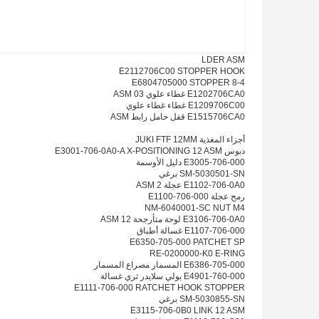
LDER ASM
E2112706C00 STOPPER HOOK
E6804705000 STOPPER 8-4
E1202706CA0 غطاء علوي 03 ASM
E1209706C00 غطاء غطاء علوي
E1515706CA0 قفل حامل رابط ASM
أجزاء المغذية JUKI FTF 12MM
دبوس E3001-706-0A0-A X-POSITIONING 12 ASM
E3005-706-000 دليل الأوسمة
SM-5030501-SN برغي
E1102-706-0A0 عجلة 2 ASM
رمح عجلة E1100-706-000
NM-6040001-SC NUT M4
E3106-706-0A0 لوحة متأرجحة 12 ASM
E1107-706-000 غسالة أطباق
E6350-705-000 PATCHET SP
RE-0200000-K0 E-RING
E6386-705-000 المسمار مصراع المسمار
E4901-760-000 بولي سلايدر ثري غسالة
E1111-706-000 RATCHET HOOK STOPPER
SM-5030855-SN برغي
E3115-706-0B0 LINK 12 ASM