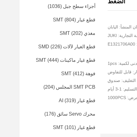
الضغط
أجزاء سطح جبل
(1036)
قطع غيار SMT
(804)
ن المنشأ: اليابان
مغذي SMT
(202)
لتجارية: JUKI
E
قطع الغيار لآلات SMD
(226)
قطع غيار ماكينات SMT
(444)
نى لكمية: 1pcs
ر: قابل للتفاوض
فوهة SMT
(412)
التغليف: صندوق
SMT PCB المجلس
(204)
يم: 1-3 أيام
1000PCS
قطع غيار AI
(319)
محرك Servo سائق
(176)
قطع غيار SMT
(101)