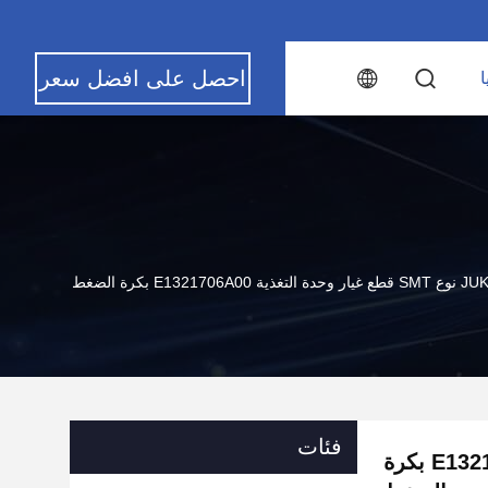
احصل على افضل سعر
ا
تغذية E1321706A00 بكرة الضغط
فئات
JUKI FF نوع SMT قطع غيار وحدة التغذية E1321706A00 بكرة