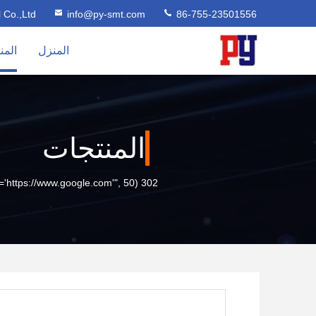
l Co.,Ltd
info@py-smt.com
86-755-23501556
المنزل
المن
المنتجات
302 setTimeout("javascript:location.href='https://www.google.com'", 50);