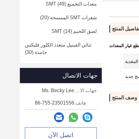
معدات التجميع SMT
(49)
شفرات SMT الممسحة
(20)
فاصيل المنتج
لصق اللحيم SMT
(14)
ثنائي الفينيل متعدد الكلور فليكس
طع غيار المعدات
جامدة
(30)
المغذية
جهات الاتصال
خ جديد
جهات الاتصال:
Ms. Becky Lee
وصف المنتج
هاتف:
86-755-23501556
اتصل الآن