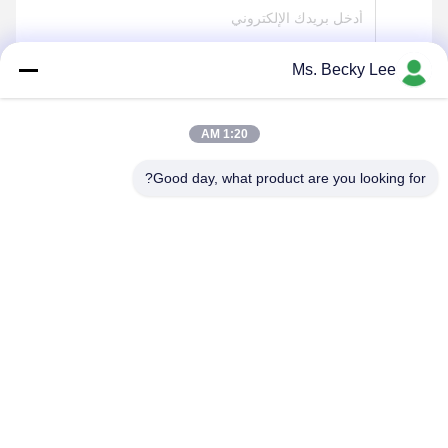
Ms. Becky Lee
يرسل
1:20 AM
Good day, what product are you looking for?
PING YOU INDUSTRIAL CO.,LTD
info@py-smt.com
86--13428704061
غرب الطابق الثاني، المبنى 10، حديقة زانغجونغ العلمية، مجتمع
شينتيان، شارع فوهي، منطقة باوهان، شنشن الصين 518103