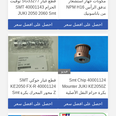
مكونات جهاز استشعار
قطع غيار SG33277 توقيت
تدفق الرأس NPM H16
الحزام SMT 40001143
من باناسونيك
JUKI 2050 2060 Smt
Chip Mounter
N510068525AA /
احصل على افضل سعر
احصل على افضل سعر
N510054834AA /
MTNS000434AA
فيديو
40001124 Smt Chip
قطع غيار جوكي SMT
KE2050 FX-R 40001124
Mounter JUKI KE2050Z
بكرة حزام النقل الأصلية
Z محور المحرك بكرة Smt
الجديدة
Pcb معدات التجميع
احصل على افضل سعر
احصل على افضل سعر