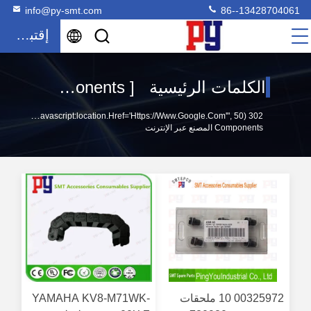
info@py-smt.com
86--13428704061
إقتباس
الكلمات الرئيسية [ smt components ] تطابق 1223 المنتجات
302 SetTimeout("javascript:location.href='https://www.google.com'", 50);
Components المصنع عبر الإنترنت
00325972 10 ملحقات
YAMAHA KV8-M71WK-