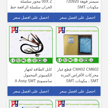
سيمنز فوهة 720920
00X Z محور سلسلة
مكونات SMT
الخزان سلسلة الرافعة خط
الملاحة قطاعات SMT
احصل على افضل سعر
احصل على افضل سعر
لجهاز YV100XG YV100X
CM402 CM602 قطع غيار
كابل الطاقة لجهاز
محركات الأقراص المرنة
الكمبيوتر المحمول
SMT ، مكونات SMT
سامسونج A Assy SMT
Components ST41-
N902YD70-242
احصل على افضل سعر
احصل على افضل سعر
PW036 CNSMT
KXFP5ZDAA00
J90834665A الأسود اللون