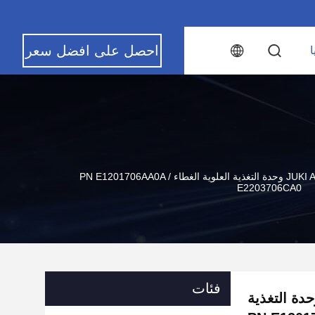
احصل على افضل سعر
ا
الفولاذ المقاوم للصدأ أجزاء JUKI AF 8 × 2 وحدة التغذية العلوية الغطاء PN E1201706AA0A /
E2203706CA0
فئات
المقاوم للصدأ أجزاء JUKI AF 8 × 2 وحدة التغذية