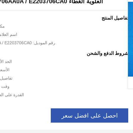
العلوية الغطاء PN E1201706AA0A / E2203706CA0
تفاصيل المنتج
مكا
اسم العلامة ا
رقم الموديل: E1201706AA0A / E2203706CA0
شروط الدفع والشحن
الحد الأد
الأسعا
تفاصيل 
وقت التسل
القدرة على العرض: 
احصل على افضل سعر