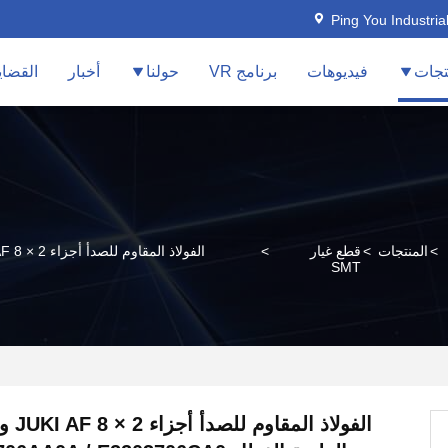
Ping You Industria
تجات
فيديوهات
برنامج VR
حولنا
أخبار
القضاي
>
المنتجات
>
قطع غيار
>
SMT
الفولاذ 