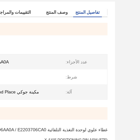
تفاصيل المنتج
وصف المنتج
التقييمات والمراج
عدد الأجزاء:
AA0A
شرط:
آلة:
مكينة جوكي Smt Pick and Place
غطاء علوي لوحدة التغذية التلقائية AF 8 × 2 PN E1201706AA0A / E2203706CA0