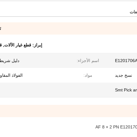
عات
ت
إبراز:
قطع غيار الآلات
,
ق
E1201706
اسم الأجزاء:
دليل شريط 
نسخ جديد
مواد:
الفولاذ المقاو