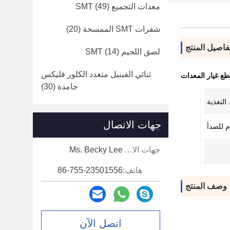
معدات التجميع SMT
(49)
شفرات SMT الممسحة
(20)
فاصيل المنتج
لصق اللحيم SMT
(14)
ثنائي الفينيل متعدد الكلور فليكس
طع غيار المعدات
جامدة
(30)
التغذية
جهات الاتصال
م للصدأ
جهات الاتصال:
Ms. Becky Lee
هاتف:
86-755-23501556
وصف المنتج
اتصل الآن