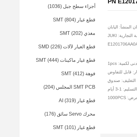
أجزاء سطح جبل
(1036)
قطع غيار SMT
(804)
ن المنشأ: اليابان
مغذي SMT
(202)
لتجارية: JUKI
قطع الغيار لآلات SMD
(226)
قطع غيار ماكينات SMT
(444)
نى لكمية: 1pcs
ر: قابل للتفاوض
فوهة SMT
(412)
التغليف: صندوق
SMT PCB المجلس
(204)
يم: 1-3 أيام
1000PCS
قطع غيار AI
(319)
محرك Servo سائق
(176)
قطع غيار SMT
(101)