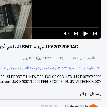
E62037060AC المهنية SMT الطاعم أجزاء JUKI الطاعم غطاء مع اللون الأسود أعلى غطاء 32
قطع غيار SMT
2022-11-18
581 الرؤى
#
معايرة وحدة التغذية smt
#
رقصة معايرة وحدة التغذية,قطع غيار juki
REEL SUPPORT FUJINTAI TECHNOLOGY CO.، LTD JUKI E4079760000
ai.com JUKI E4082760000 REEL STOPPER FUJINTAI TECHNOLOGY ....
رسائل الزائر
2024-06-18
LK
absan****6a