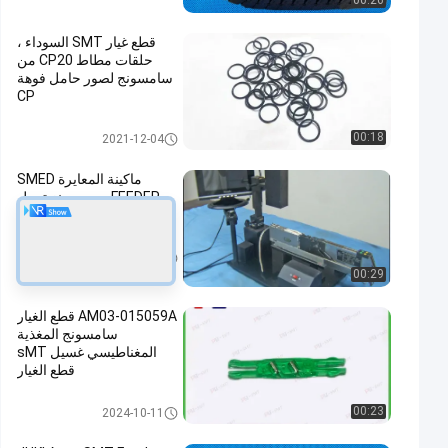
00:26
قطع غيار SMT السوداء ،
حلقات مطاط CP20 من
سامسونج لصور حامل فوهة
CP
قطع غيار SMT
00:18
2021-12-04
ماكينة المعايرة SMED
FEEDER من سيمنز تعمل
بسهولة لآلة HS
قطع غيار SMT
2021-12-16
00:29
AM03-015059A قطع الغيار
سامسونج المغذية
المغناطيسي غسيل sMT
قطع الغيار
قطع غيار SMT
00:23
2024-10-11