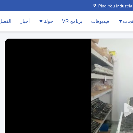
Ping You Industria
تجات
فيديوهات
برنامج VR
حولنا
أخبار
القضاي