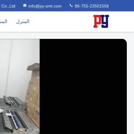
l Co.,Ltd
info@py-smt.com
86-755-23501556
المنزل
المن