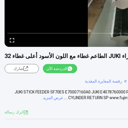
الدردشة الآن
شارك
#
رقصة المعايرة المغذية
JUKI STICK FEEDER SF70ES E70007160A0 JUKI E4078760000 
CYLINDER RETURN SP www.fujint
عرض المزيد
اترك رسالة