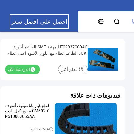
احصل على افضل سعر
ا
E62037060AC المهنية SMT الطاعم أجزاء
JUKI الطاعم غطاء مع اللون الأسود أعلى غطاء
32
يتعلم أكثر
الدردشة الآن
فيديوهات ذات علاقة
قطع غيار باناسونيك أسود ،
CM602 X محور كبل الدب
N510002655AA
قطع غيار SMT
2021-12-16