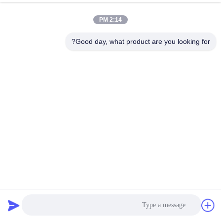
قطع غيار SMT السوداء ،
YS12
حلقات مطاط CP20 من
2:14 PM
سامسونج لصور حامل فوهة
الدردشة الآن
CP
قطع
127
2021-
غيار
Good day, what product are you looking for?
11-23
الرؤى
SMT
شارك
قطع غيار SMT
00:18
2021-12-04
#
ماكينة المعايرة SMED
معايرة
FEEDER من سيمنز تعمل
بسهولة لآلة HS
وحدة
التغذية
قطع غيار SMT
2021-12-16
smt
00:29
#
رقصة
AM03-015059A قطع الغيار
معايرة
سامسونج المغذية
المغناطيسي غسيل sMT
وحدة
قطع الغيار
التغذية,قطع
غيار juki
قطع غيار SMT
00:23
2024-10-11
#
رقصة
JUKI Assy SMT Feeder
المعايرة
Parts E3115-706-0B0