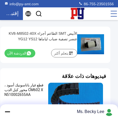
info@py-smt.com
86-755-23501556
إقتباس
الأبيض SMT الطاعم أجزاء KV8-M8502-40X
الأبيض
عنصر تصفية ضباب لياماها YG12 YS12
SMT
الطاعم
يتعلم أكثر
الدردشة الآن
أجزاء
KV8-
M8502-
فيديوهات ذات علاقة
40X
قطع غيار باناسونيك أسود ،
عنصر
CM602 X محور كبل الدب
تصفية
N510002655AA
ضباب
قطع غيار SMT
2021-12-16
لياماها
00:26
Ms. Becky Lee
YG12