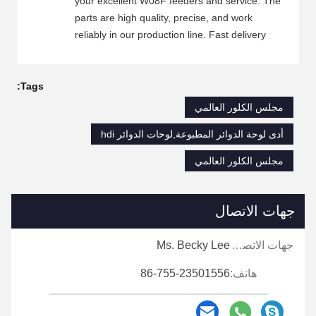
your excellent W08F feeders and service. The
parts are high quality, precise, and work
reliably in our production line. Fast delivery
and good packaging ensure that we receive
the goods on time and in good condition. Your
customer service team is friendly, professional,
Tags:
and always ready to help. Whenever we have
مجلس الكلور العالمي
technical questions or need to confirm
أدى لوحة الدوائر المطبوعة,لوحات الدوائر hdi
specifications, you reply quickly and provide
detailed answers. This cooperation has been
مجلس الكلور العالمي
very smooth, and we will continue to place
orders with you.
جهات الاتصال
جهات الاتصال:
Ms. Becky Lee
هاتف:
86-755-23501556