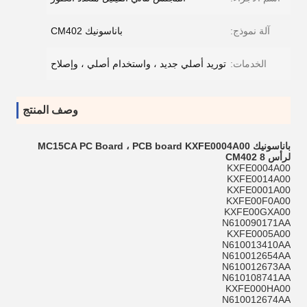
آلة نموذج:
باناسونيك CM402
الخدمات:
توريد أصلي جديد ، واستخدام أصلي ، وإصلاح
وصف المنتج
باناسونيك MC15CA PC Board ، PCB board KXFE0004A00
لرأس CM402 8
KXFE0004A00
KXFE0014A00
KXFE0001A00
KXFE00F0A00
KXFE00GXA00
N610090171AA
KXFE0005A00
N610013410AA
N610012654AA
N610012673AA
N610108741AA
KXFE000HA00
N610012674AA