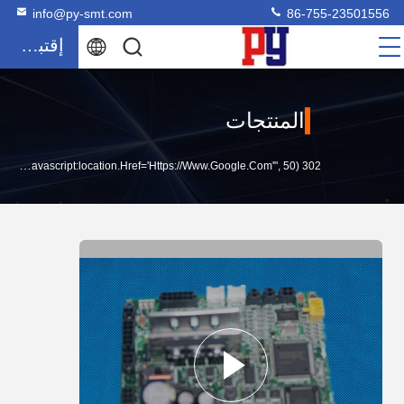
info@py-smt.com
86-755-23501556
إقتباس
المنتجات
302 SetTimeout("javascript:location.href='https://www.google.com'", 50);