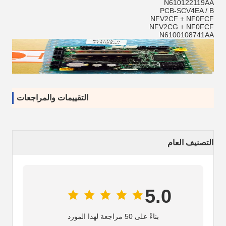
N610122119AA
PCB-SCV4EA / B
NFV2CF + NF0FCF
NFV2CG + NF0FCF
N6100108741AA
التقييمات والمراجعات
التصنيف العام
5.0
بناءً على 50 مراجعة لهذا المورد