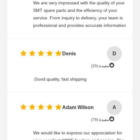
We are very impressed with the quality of your
SMT spare parts and the efficiency of your
service. From inquiry to delivery, your team is
professional and provides accurate information
in a timely manner. SMT parts are high
precision, durable, and work perfectly in our
machines. Fast delivery helps us meet tight
Denis
D
production schedules, and the packaging is
secure to prevent damage. Your after-sales
مفيدة (20)
support is also reliable. We highly recommend
your company to anyone in need of SMT spare
Good quality, fast shipping.
parts.
Adam Wilson
A
مفيدة (78)
We would like to express our appreciation for