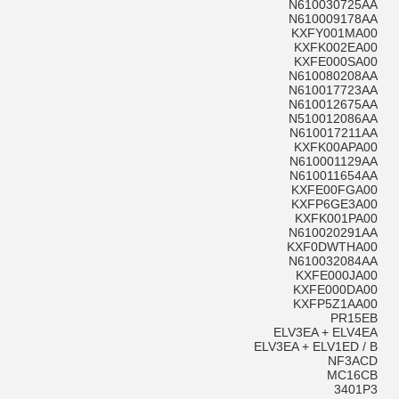
N610030725AA
N610009178AA
KXFY001MA00
KXFK002EA00
KXFE000SA00
N610080208AA
N610017723AA
N610012675AA
N510012086AA
N610017211AA
KXFK00APA00
N610001129AA
N610011654AA
KXFE00FGA00
KXFP6GE3A00
KXFK001PA00
N610020291AA
KXF0DWTHA00
N610032084AA
KXFE000JA00
KXFE000DA00
KXFP5Z1AA00
PR15EB
ELV3EA + ELV4EA
ELV3EA + ELV1ED / B
NF3ACD
MC16CB
3401P3