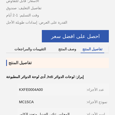
الأسعار: قابل للتفاوض
تفاصيل التغليف: صندوق
وقت التسليم: 1-2 أيام
القدرة على العرض: إمدادات طويلة الأجل
احصل على افضل سعر
تفاصيل المنتج
وصف المنتج
التقييمات والمراجعات
تفاصيل المنتج
إبراز:
لوحات الدوائر hdi
,
أدى لوحة الدوائر المطبوعة
عدد الأجزاء:
KXFE0004A00
نموذج الأجزاء:
MC15CA
اسم الأجزاء:
المجلس ثنائي الفينيل متعدد الكلور