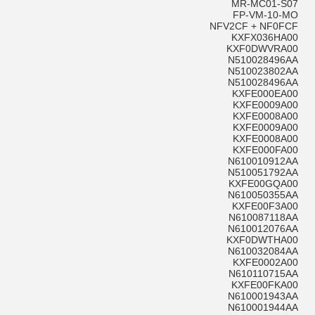
MR-MC01-S07
FP-VM-10-MO
NFV2CF + NF0FCF
KXFX036HA00
KXF0DWVRA00
N510028496AA
N510023802AA
N510028496AA
KXFE000EA00
KXFE0009A00
KXFE0008A00
KXFE0009A00
KXFE0008A00
KXFE000FA00
N610010912AA
N510051792AA
KXFE00GQA00
N610050355AA
KXFE00F3A00
N610087118AA
N610012076AA
KXF0DWTHA00
N610032084AA
KXFE0002A00
N610110715AA
KXFE00FKA00
N610001943AA
N610001944AA