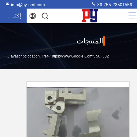
info@py-smt.com
86-755-23501556
إقتباس
المنتجات
302 SetTimeout("javascript:location.href='https://www.google.com'", 50);