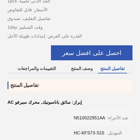
الحد الأدنى لكمية: 1pcs
الأسعار: قابل للتفاوض
تفاصيل التغليف: صندوق
وقت التسليم: 1day
القدرة على العرض: إمدادات طويلة الأجل
احصل على افضل سعر
تفاصيل المنتج
وصف المنتج
التقييمات والمراجعات
تفاصيل المنتج
إبراز:
سائق باناسونيك
,
محرك سيرفو AC
عدد الأجزاء:
N510022951AA
الموديل:
HC-KFS73-S15