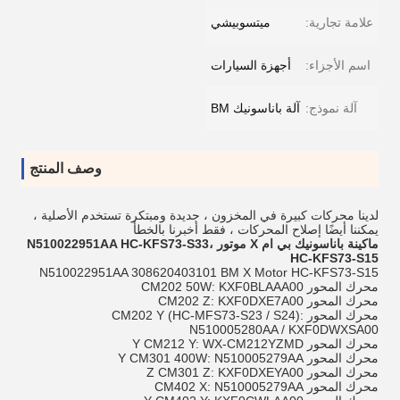
علامة تجارية:
ميتسوبيشي
اسم الأجزاء:
أجهزة السيارات
آلة نموذج:
آلة باناسونيك BM
وصف المنتج
لدينا محركات كبيرة في المخزون ، جديدة ومبتكرة تستخدم الأصلية ،
يمكننا أيضًا إصلاح المحركات ، فقط أخبرنا بالخطأ
ماكينة باناسونيك بي ام X موتور N510022951AA HC-KFS73-S33،
HC-KFS73-S15
N510022951AA 308620403101 BM X Motor HC-KFS73-S15
محرك المحور CM202 50W: KXF0BLAAA00
محرك المحور CM202 Z: KXF0DXE7A00
محرك المحور CM202 Y (HC-MFS73-S23 / S24):
N510005280AA / KXF0DWXSA00
محرك المحور Y CM212 Y: WX-CM212YZMD
محرك المحور Y CM301 400W: N510005279AA
محرك المحور Z CM301 Z: KXF0DXEYA00
محرك المحور CM402 X: N510005279AA