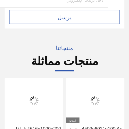
يرسل
منتجاتنا
منتجات مماثلة
فيديو
4509n6021e100 Ac محرك
4616n1020e200 تاماغاوا