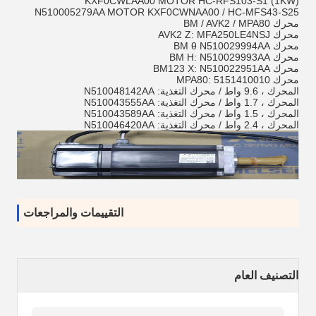
KXF0CWLAA00 MOTOR HC-RFS103-S1 (1KW)
N510005279AA MOTOR KXF0CWNAA00 / HC-MFS43-S25
محرك BM / AVK2 / MPA80
محرك AVK2 Z: MFA250LE4NSJ
محرك BM θ N510029994AA
محرك BM H: N510029993AA
محرك BM123 X: N510022951AA
محرك MPA80: 5151410010
المحرك ، 9.6 واط / محرك التغذية: N510048142AA
المحرك ، 1.7 واط / محرك التغذية: N510043555AA
المحرك ، 1.5 واط / محرك التغذية: N510043589AA
المحرك ، 2.4 واط / محرك التغذية: N510046420AA
التقييمات والمراجعات
التصنيف العام