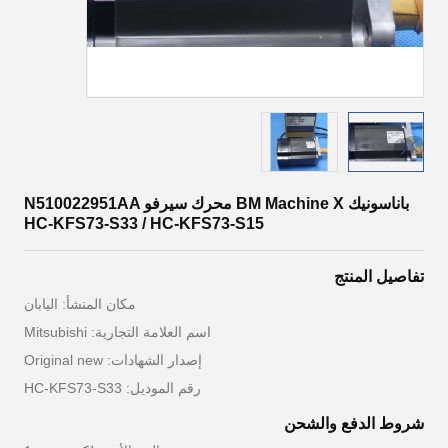
باناسونيك BM Machine X محرك سيرفو N510022951AA
HC-KFS73-S33 / HC-KFS73-S15
تفاصيل المنتج
مكان المنشأ: اليابان
اسم العلامة التجارية: Mitsubishi
إصدار الشهادات: Original new
رقم الموديل: HC-KFS73-S33
شروط الدفع والشحن