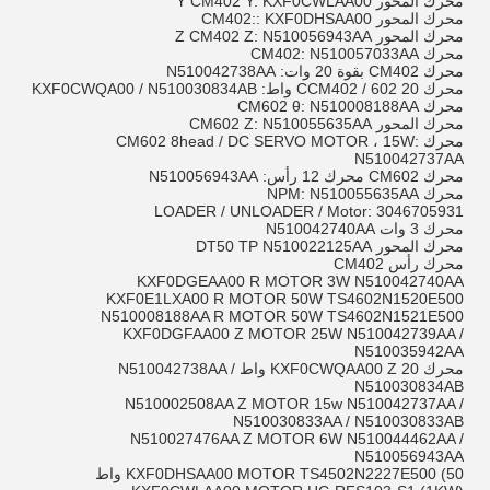
محرك المحور Y CM402 Y: KXF0CWLAA00
محرك المحور CM402:: KXF0DHSAA00
محرك المحور Z CM402 Z: N510056943AA
محرك CM402: N510057033AA
محرك CM402 بقوة 20 وات: N510042738AA
محرك CCM402 / 602 20 واط: KXF0CWQA00 / N510030834AB
محرك CM602 θ: N510008188AA
محرك المحور CM602 Z: N510055635AA
محرك CM602 8head / DC SERVO MOTOR ، 15W:
N510042737AA
محرك CM602 محرك 12 رأس: N510056943AA
محرك NPM: N510055635AA
LOADER / UNLOADER / Motor: 3046705931
محرك 3 وات N510042740AA
محرك المحور DT50 TP N510022125AA
محرك رأس CM402
KXF0DGEAA00 R MOTOR 3W N510042740AA
KXF0E1LXA00 R MOTOR 50W TS4602N1520E500
N510008188AA R MOTOR 50W TS4602N1521E500
KXF0DGFAA00 Z MOTOR 25W N510042739AA /
N510035942AA
محرك KXF0CWQAA00 Z 20 واط N510042738AA /
N510030834AB
N510002508AA Z MOTOR 15w N510042737AA /
N510030833AA / N510030833AB
N510027476AA Z MOTOR 6W N510044462AA /
N510056943AA
KXF0DHSAA00 MOTOR TS4502N2227E500 (50 واط