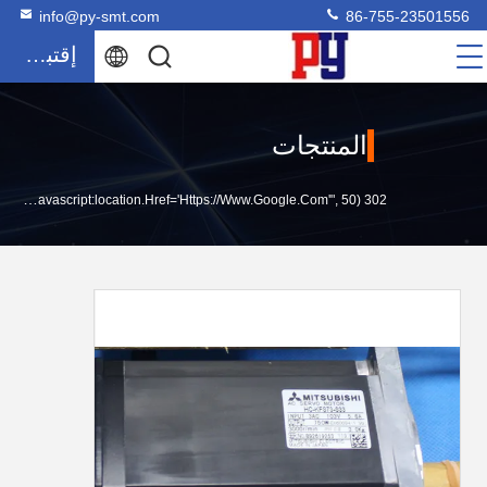
info@py-smt.com
86-755-23501556
إقتباس
المنتجات
302 SetTimeout("javascript:location.href='https://www.google.com'", 50);