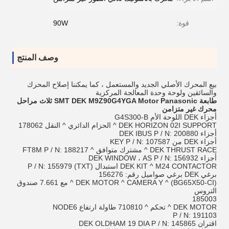
قوة:
90W
وصف المنتج
بيع المحرك الأصلي الجديد والمستعمل ، كما يمكننا إصلاح المحرك
والسائقين ولوحة وحدة المعالجة المركزية
طابعة SMT DEK M9Z90G4YGA Motor Panasonic ثلاث مراحل
محرك غير متزامن
أجزاء DEK اللوحة الأم G4S300-B
DEK HORIZON 02I SUPPORT ^ الحزام الدائري ^ النقل 178062
أجزاء DEK IBUS P / N: 200880
أجزاء DEK من KEY P / N: 107587
DEK THRUST RACE ^ مشترك متوافق ^ FT8M P / N: 188217
أجزاء DEK WINDOW ، AS P / N: 156932
DEK KIT ^ M24 CONTACTOR استبدال (TXT) P / N: 155979
برغي DEK برغي صواميل رقم: 156276
DEK MOTOR ^ CAMERA Y ^ (BG65X50-CI) ^ مع 7.661 صندوق
التروس
185003
DEK MOTOR ^ تحكم ^ 710810 طاولة ارتفاع NODE6
P / N: 191103
اقتران DEK OLDHAM 19 DIA P / N: 145865