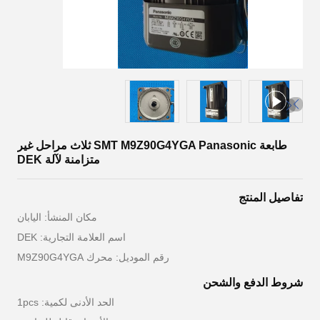
طابعة SMT M9Z90G4YGA Panasonic ثلاث مراحل غير
متزامنة لآلة DEK
تفاصيل المنتج
مكان المنشأ: اليابان
اسم العلامة التجارية: DEK
رقم الموديل: محرك M9Z90G4YGA
شروط الدفع والشحن
الحد الأدنى لكمية: 1pcs