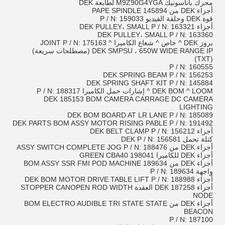
محرك باناسونيك M9Z90G4YGA لطابعة DEK
أجزاء DEK من PAPE SPINDLE 145894
قوة DEK وحلقة الفيديو P / N: 159033
أجزاء DEK PULLEY، SMALL P / N: 163321
DEK PULLEY، SMALL P / N: 163360
بروز DEK ^ خاص ^ شعاع الكاميرا ^ JOINT P / N: 175163
DEK SMPSU ، 650W WIDE RANGE IP (مصطلحات سريعة)
(TXT)
P / N: 160555
DEK SPRING BEAM P / N: 156253
DEK SPRING SHAFT KIT P / N: 145884
DEK BOM ^ LOOM ^ إشارات حمل الكاميرا P / N: 188317
DEK 185153 BOM CAMERA CARRAGE DC CAMERA
LIGHTING
DEK BOM BOARD AT LR LANE P / N: 185089
DEK PARTS BOM ASSY MOTOR RISING PABLE P / N: 191492
أجزاء DEK BELT CLAMP P / N: 156212
كتلة تحمل DEK P / N: 156581
أجزاء DEK من ASSY SWITCH COMPLETE JOG P / N: 188476
أجزاء DEK للكاميرا 198041 GREEN CBA40
أجزاء DEK من 189634 BOM ASSY SSR FMI POD MACHINE
واجهة P / N: 189634
أجزاء DEK BOM MOTOR DRIVE TABLE LIFT P / N: 188988
أجزاء DEK 187258 العقدة STOPPER CANOPEN ROD WIDTH
NODE
أجزاء DEK من BOM ELECTRO AUDIBLE TRI STATE STATE
BEACON
P / N: 187100