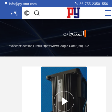
info@py-smt.com
86-755-23501556
إقتباس
المنتجات
302 SetTimeout("javascript:location.href='https://www.google.com'", 50);