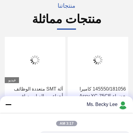
منتجاتنا
منتجات مماثلة
فيديو
145550/181056 كاميرا
آلة SMT متعددة الوظائف
خضراء Assy XC-75CE
أجزاء من الصلب صافي
لطابعة معدات SMT PCB
تبديل الإطار لمعدات طباعة
Ms. Becky Lee
الشاشة
احصل على افضل سعر
احصل على افضل سعر
3:17 AM