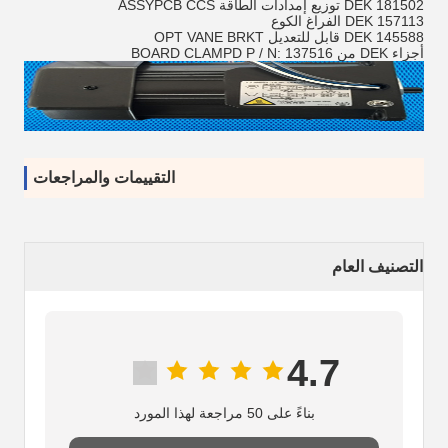
DEK 181502 توزيع إمدادات الطاقة ASSYPCB CCS
DEK 157113 الفراغ الكوع
DEK 145588 قابل للتعديل OPT VANE BRKT
أجزاء DEK من BOARD CLAMPD P / N: 137516
التقييمات والمراجعات
التصنيف العام
4.7
بناءً على 50 مراجعة لهذا المورد