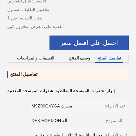
الأسعار: قابل للتفاوض
تفاصيل التغليف: صندوق
وقت التسليم: يوم 1
القدرة على العرض: مخزون كبير
احصل على افضل سعر
تفاصيل المنتج
وصف المنتج
التقييمات والمراجعات
تفاصيل المنتج
إبراز:
شفرات الممسحة المطاطية
,
شفرات الممسحة المعدنية
عدد الأجزاء:
محرك M9Z90G4YGA
آلة نموذج:
آلة DEK HORIZON
اسم الأجزاء:
محرك باناسونيك ثلاثي الطور غير متزامن