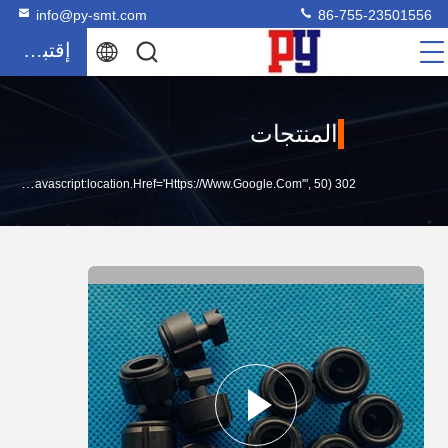
info@py-smt.com
86-755-23501556
إقتباس
المنتجات
302 SetTimeout("javascript:location.href='https://www.google.com'", 50);