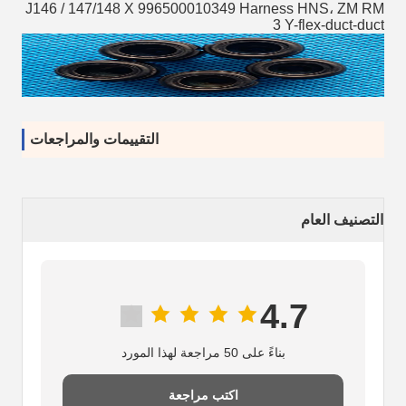
J146 / 147/148 X 996500010349 Harness HNS، ZM RM
3 Y-flex-duct-duct
التقييمات والمراجعات
التصنيف العام
4.7
بناءً على 50 مراجعة لهذا المورد
اكتب مراجعة