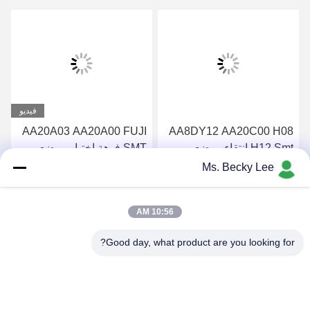
فيديو
AA20A03 AA20A00 FUJI
AA8DY12 AA20C00 H08
H12 Smt انتقاء ووضع
SMT فوهة اختيار ووضع
فوهات للتركيب
الفوهات NXT H12 H08 1.3
Ms. Becky Lee
احصل على افضل سعر
احصل على افضل سعر
10:56 AM
Good day, what product are you looking for?
PING YOU INDUSTRIAL CO.,LTD