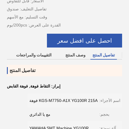
الأسعار: قابل للتفاوض
تفاصيل التغليف: صندوق
وقت التسليم: مع الأسهم
القدرة على العرض: 200pcs/يوم
احصل على افضل سعر
تفاصيل المنتج
وصف المنتج
التقييمات والمراجعات
تفاصيل المنتج
إبراز:
التقاط فوهة
,
فوهة القابض
اسم الأجزاء:
KGS-M7750-A1X YG100R 215A فوهة
بحجم:
مع يا الدائري
آلة نموذج:
YAMAHA SMT Machine YG100R