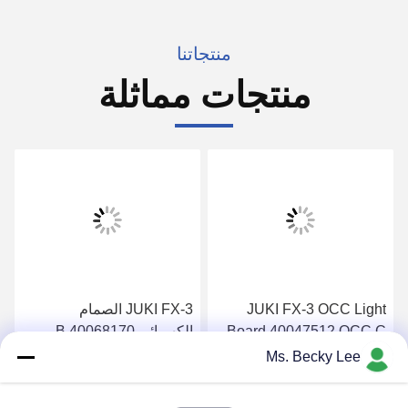
منتجاتنا
منتجات مماثلة
JUKI FX-3 OCC Light
JUKI FX-3 الصمام
Board 40047512 OCC C
الكهربائي B 40068170
PCB الخفيفة A 40047511
3QB119-00-C2AH-
Ms. Becky Lee
FL386377-3 الاستخدام في
احصل على افضل سعر
احصل على افضل سعر
آلة SMT