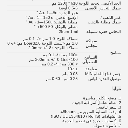
الحد الأقصى لحجم اللوحة
610 * 1200 مم
سمك النحاس الأقصى
0.5-6 أوقية
غمر الذهب: Au، 1—8u ”
غمر الذهب /
الإصبع الذهبي: Au ، 1—150 u "
سمك مطلية بالذهب
مطلية بالذهب: Au ، 1—150u ”
مطلي بالنيكل: 50-500 u "
النحاس حفرة سميكة
25um 1mil
سماكة اللوح: 1.0 مم: +/- 0.1 مم
سماكة
1.0 مم <سمك اللوحة Board2.0 مم: +/- 10٪
مجلس
سماكة اللوح> 2.0mm: +/- 8٪
تسامح
≤100 مم: +/- 0.1 مم
التسامح
100 <≤300mm: +/- 0.15 مم
التفصيلي
> 300 مم: +/- 0.2 مم
معاوقة
± 10٪
جسر قناع اللحام MIN
0.08 ملم
توصيل القدرة فياس
0.25 مم - 0.60 مم
مزايا
1. مصنع الكلور مباشرة
2. نظام شامل لمراقبة الجودة
3. سعر تنافسي
4. وقت التسليم السريع من 48hours.
5. الشهادات (ISO / UL E354810 / RoHS)
6. 9 سنوات خبرة في تصدير الخدمة
7. لا موك / موف.