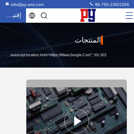
info@py-smt.com
86-755-23501556
إقتباس
المنتجات
302 SetTimeout("javascript:location.href='https://www.google.com'", 50);