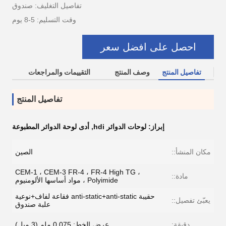
تفاصيل التغليف: صندوق
وقت التسليم: 5-8 يوم
احصل على افضل سعر
تفاصيل المنتج
وصف المنتج
التقييمات والمراجعات
تفاصيل المنتج
إبراز:
لوحات الدوائر hdi
,
أدى لوحة الدوائر المطبوعة
مكان المنشأ::
الصين
CEM-1 ، CEM-3 FR-4 ، FR-4 High TG ،
مادة::
Polyimide ، مواد أساسها الألومنيوم
حقيبة anti-static+anti-static فقاعة لفاف+نوعية
يعبّئ تفصيل::
علبة صندوق
دقيقة:
عرض الخط: 0.075 ملم (3 ميل)