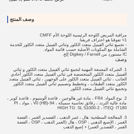
وصف المنتج
مراقبة المريض اللوحة الرئيسية اللوحة الأم CMFF
1> تفوقنا هو احتراف فريقنا.
- تجميع ثنائي الفينيل متعدد الكلور وثنائي الفينيل متعدد الكلور للخدمة
الشاملة مع المكونات الأصلية حسب قائمة المواد.
IC مستورد من Digikey / Farnell إلخ.
وصف
1. الشركة المصنعة المهنية لتجمع ثنائي الفينيل متعدد الكلور و ثنائي
الفينيل متعدد الكلور المتخصصة في ثنائي الفينيل متعدد الكلور أحادي
الجانب ، ثنائي الفينيل متعدد الكلور على الوجهين ، ثنائي الفينيل متعدد
الكلور متعدد الطبقات ، وتخطيط وتصميم ثنائي الفينيل متعدد الكلور
وتجميع ثنائي الفينيل متعدد الكلور
2. نوع المواد: FR4 ، مادة غير هالوجين ، قاعدة ألومنيوم ، قاعدة كوبر ،
مادة عالية التردد ، رقائق نحاسية سميكة ، 94-V0 (HB) ، مواد PI ،
HIGH TG: SL S1000-2 ، ITEQ: IT180
3. المعالجة السطحية: هال ، غمر الذهب ، القصدير الغمر ، الفضة
الغمر ، الإصبع الذهبي ، OSP ، هال (الغمر الذهب ، OSP ، الفضة
الغمر ، القصدير الغمر) + إصبع الذهب