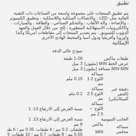
تطبيق
يتم تطبيق المنتجات على مجموعة واسعة من الصناعات ذات التقنية
العالية مثل: LED ، والاتصالات السلكية واللاسلكية ، وتطبيق الكمبيوتر
، والإضاءة ، وآلة الألعاب ، والتحكم الصناعي ، والطاقة ، والسيارات ،
والالكترونيات الاستهلاكية المتطورة ، إلخ. من خلال العمل والجهد
الدؤوب للتسويق ، يتم تصدير المنتجات إلى مقاطعات أمريكا وكندا
وأوروبا وأفريقيا ودول آسيا والمحيط الهادئ الأخرى
الإمكانية
نموذج عالي الدقة
طبقات ماكس
1-28 طبقة
عرض الخط MIN (مليون)
3 ميل
MIN MIN مسافة (مليون)
3 ميل
سماكة
اللوح 1.2
0.15 ملم
مم
سماكة
دقيقة عبر
اللوح 2.5
0.2 ملم
(الحفر
مم
الميكانيكي)
سماكة
اللوح ＞
نسبة العرض إلى الارتفاع 13: 1
2.5 مم
الجانب التموينية
نسبة العرض إلى الارتفاع 13: 1
ماكس
8 مم
سماكة
طبقتان: 0.2 مم ؛ 4 طبقات: 0.35 مم ؛ 6 طبق
مجلس
MIN
0.55 مم ؛ 8 طبقات: 0.7 مم ؛ 10 طبقات: 0.9 مم