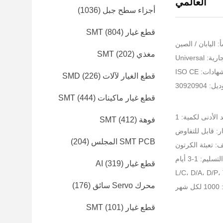
العالمي
أجزاء سطح جبل
(1036)
قطع غيار SMT
(804)
 اليابان / الصين
مغذي SMT
(202)
Universal
ات: ISO CE
قطع الغيار لآلات SMD
(226)
30920904
قطع غيار ماكينات SMT
(444)
 الأدنى لكمية: 1
فوهة SMT
(412)
ر: قابل للتفاوض
SMT PCB المجلس
(204)
ف: تعبئة الكرتون
يم: 1-3 أيام
قطع غيار AI
(319)
محرك Servo سائق
(176)
ر
قطع غيار SMT
(101)