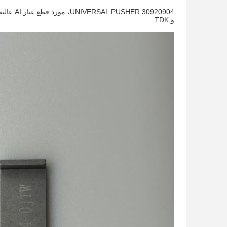
و TDK.