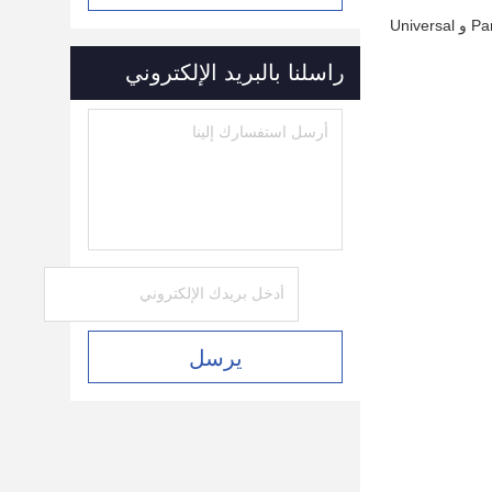
UNIVERSAL PUSHER 30920904، مورد قطع غيار AI عالية الجودة، قطع غيار آلة إدخال المكونات Radial Lead / Axial Lead من Panasonic و Universal
راسلنا بالبريد الإلكتروني
يرسل