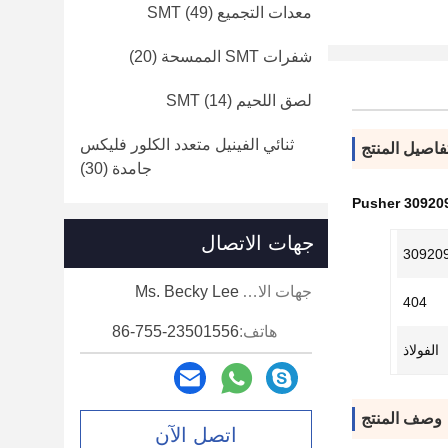
معدات التجميع SMT
(49)
شفرات SMT الممسحة
(20)
لصق اللحيم SMT
(14)
ثنائي الفينيل متعدد الكلور فليكس
فاصيل المنتج
جامدة
(30)
30920904 P
جهات الاتصال
30920
جهات الاتصال:
Ms. Becky Lee
404
هاتف:
86-755-23501556
الفولاذ
وصف المنتج
اتصل الآن