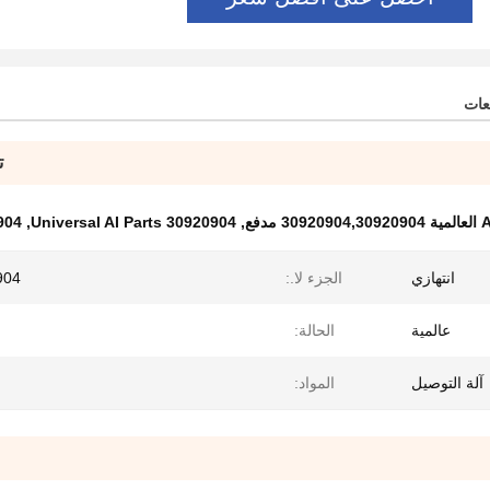
عات
ت
usher
,
Universal AI Parts 30920904
,
انتهازي
الجزء لا.:
904
عالمية
الحالة:
آلة التوصيل
المواد: