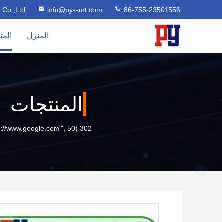
l Co.,Ltd
info@py-smt.com
86-755-23501556
المنزل
المن
المنتجات
302 setTimeout("javascript:location.href='https://www.google.com'", 50);