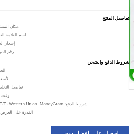
تفاصيل المنتج
مكان المنشأ:
اسم العلامة التجارية: 
إصدار الشهاد
رقم الموديل: 
شروط الدفع والشحن
الحد
الأسعا
تفاصيل التغلي
وقت التسل
شروط الدفع: L/C، D/A، D/P، T/T، Western Union، MoneyGram
القدرة على العرض: 1000 لكل شه
احصل على افضل سعر