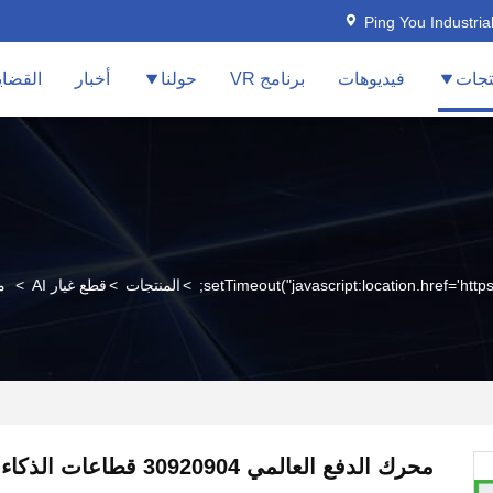
Ping You Industria
تجات
فيديوهات
برنامج VR
حولنا
أخبار
القضاي
>
المنتجات
>
قطع غيار AI
>
محر
محرك الدفع العالمي 30920904 قط