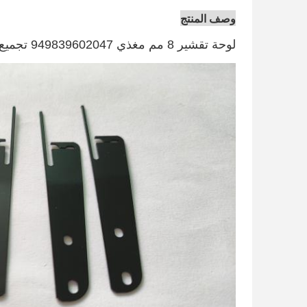
وصف المنتج
لوحة تقشير 8 مم مغذي 949839602047 تجميع أجزاء وحدة التغذية ITF2