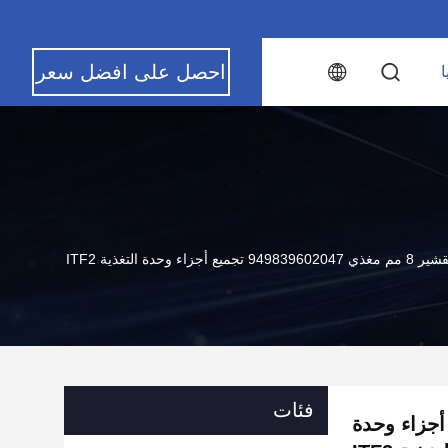
احصل على افضل سعر
ا
 تجميع أجزاء وحدة التغذية ITF2
فئات
ي 949839602047 تجميع أجزاء وحدة