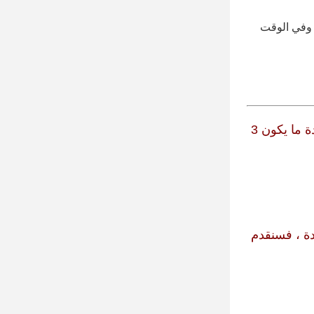
ن وفي الوقت
التعاون مع Fedex و TNT و DHL.يتم شحنها مباشرة من شنتشن.الوقت سريع.إذا كان في المخزن ، فعادة ما يكون 3
عميل مشكلة الجودة ، فسنقدم