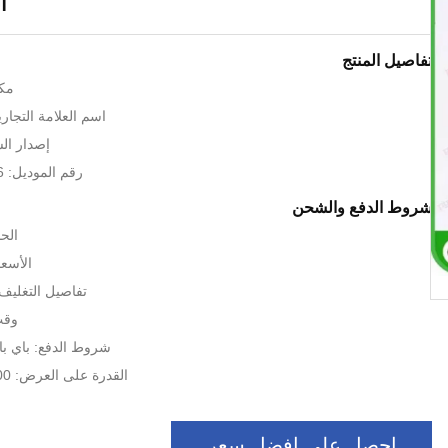
ال
تفاصيل المنتج
مكا
اسم العلامة التجارية: mbleon
إصدار الشهاد
رقم الموديل: 9498396 02047
شروط الدفع والشحن
الحد
الأسعا
تفاصيل التغليف: 
وقت 
شروط الدفع: باي بال ، ، T / T
القدرة على العرض: 1000 قطعة / شهر
احصل على افضل سعر