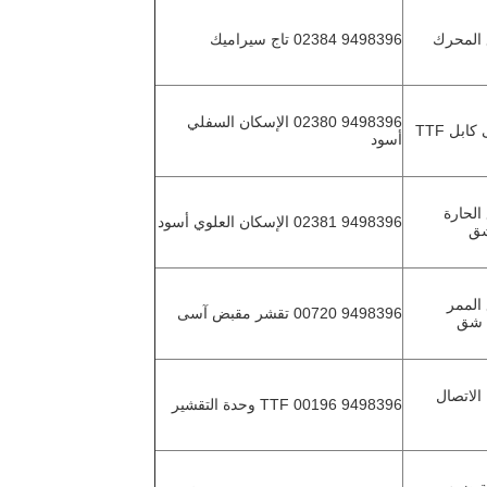
9498396 02384 تاج سيراميك
9498396 02380 الإسكان السفلي
أسود
02 انزع الحارة
9498396 02381 الإسكان العلوي أسود
شق
01 انزع الممر
9498396 00720 تقشر مقبض آسى
د شق
001 كتلة الاتصال
9498396 00196 TTF وحدة التقشير