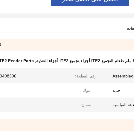
عات
ت
اء,تجميع ITF2 أجزاء التغذية
,
TF2 Feeder Parts
Assembleo
رقم القطعة:
9498396 02047
جديد
موك:
عبئة القياسية
ضمان: