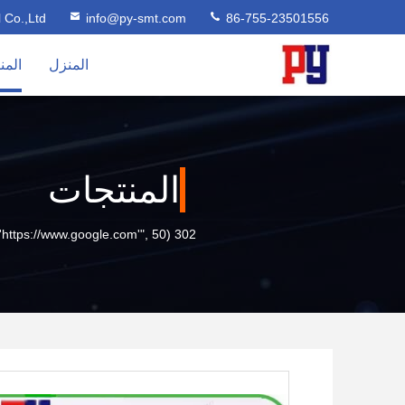
l Co.,Ltd
info@py-smt.com
86-755-23501556
المنزل
المن
المنتجات
302 setTimeout("javascript:location.href='https://www.google.com'", 50);