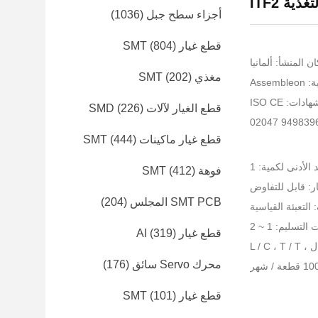
تغذية ITF2
أجزاء سطح جبل
(1036)
قطع غيار SMT
(804)
ن المنشأ: ألمانيا
مغذي SMT
(202)
Asse
ات: ISO CE
قطع الغيار لآلات SMD
(226)
قطع غيار ماكينات SMT
(444)
 الأدنى لكمية: 1
فوهة SMT
(412)
ر: قابل للتفاوض
SMT PCB المجلس
(204)
التعبئة القياسية
التسليم: 1 ~ 2
قطع غيار AI
(319)
L / C 
محرك Servo سائق
(176)
قطع غيار SMT
(101)