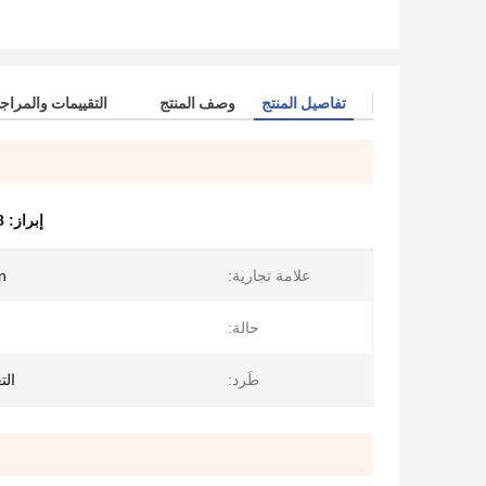
تفاصيل المنتج
وصف المنتج
التقييمات والمراج
إبراز:
8 ملم طعام التجميع ITF2 أجز
علامة تجارية:
n
حالة:
طَرد:
الت