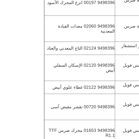
02181 عجلة ضرس
9498396 00197 انزع المحرك الأسود
01659 عجلة ضرس
9498396 02060 معدات القيادة
المعدنية
0020 جهاز استشعار
9498396 02124 التاج المعدني والعتاد
0020 فليكس فويل
9498396 02120 الإسكان السفلي
أبيض
0020 فليكس فويل
9498396 02122 غطاء علوي أبيض
0020 فليكس فويل
9498396 00720 تقشر مقبض آسى
0020 فليكس فويل
9498396 01653 محرك ضرس TTF
R1.1