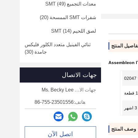
معدات التجميع SMT
(49)
شفرات SMT الممسحة
(20)
لصق اللحيم SMT
(14)
ثنائي الفينيل متعدد الكلور فليكس
فاصيل المنتج
جامدة
(30)
Assembleon I
جهات الاتصال
جهات الاتصال:
Ms. Becky Lee
1 قطعة
هاتف:
86-755-23501556
3 اشهر
وصف المنتج
اتصل الآن