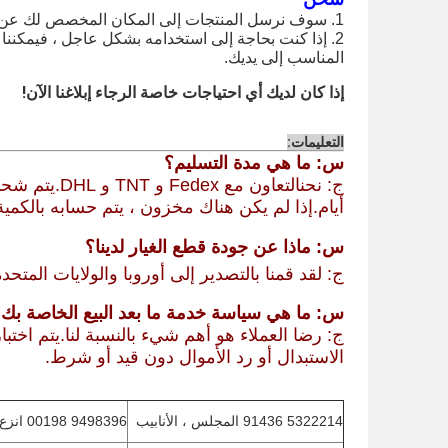
1. سوف نرسل المنتجات إلى المكان المخصص لك عن طريق FedEx / UPS / DHL / EMS في الوقت المناسب.
2. إذا كنت بحاجة إلى استخدامه بشكل عاجل ، فيمكنن
المناسب إلى يديك.
إذا كان لديك أي احتياجات خاصة الرجاء إبلاغنا الآن!
التعليمات:
س: ما هي مدة التسليم؟
ج: نحن
أيام.إذا لم يكن هناك مخزون ، يتم حسابه بالكمية
س: ماذا عن جودة قطع الغيار لدينا؟
ج: لقد قمنا بالتصدير إلى أوروبا والولايات المتح
س: ما هي سياسة خدمة ما بعد البيع الخاصة بك
الاستبدال أو رد الأموال دون قيد أو شرط.
5322214 91436 المجلس ، الأنابيب
9498396 00198 انزع الوحدة