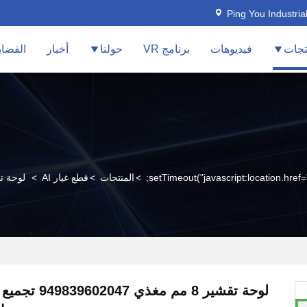
Ping You Industria
تجات
فيديوهات
برنامج VR
حولنا
أخبار
القضاي
>
المنتجات
>
قطع غيار AI
>
لوحة تقشير 8 مم مغذي 949839602047
لوحة تقشير 8 مم مغذ