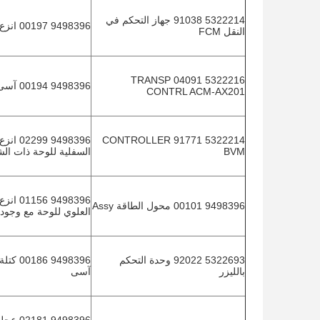
5322214 91038 جهاز التحكم في
9498396 00197 انزع المحرك
النقل FCM
5322216 04091 TRANSP
9498396 00194 آسى كابل TTF
CONTRL ACM-AX201
5322214 91771 CONTROLLER
9498396 299
BVM
السفلية للوحة ذات ال
9498396 156
9498396 00101 محول الطاقة Assy
العلوي للوحة مع وجو
5322693 92022 وحدة التحكم
9498396 86
بالليزر
آسى