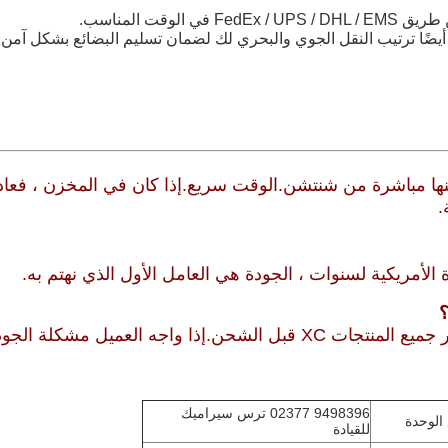
ا أيضًا ترتيب النقل الجوي والبحري لك لضمان تسليم البضائع بشكل آم
.
دة الأمريكية لسنوات ، الجودة هي العامل الأول الذي نهتم به.
؟
ج: رضا العملاء هو أهم شيء بالنسبة لنا.يتم اختبار جميع المنتجات XC قبل الشحن.إذا واجه ال
9498396 02377 ترس سيراميك
للقيادة