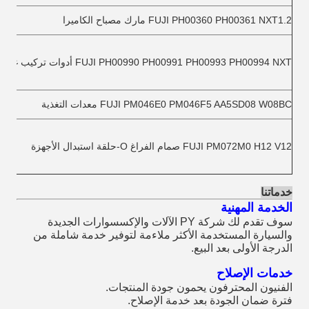
FUJI PH00360 PH00361 NXT1.2 مارك مصباح الكاميرا
FUJI PH00990 PH00991 PH00993 PH00994 NXT أدوات تركيب غطاء الرأس
FUJI PM046E0 PM046F5 AA5SD08 W08BC معدات التغذية
FUJI PM072M0 H12 V12 صمام الفراغ O-حلقة استبدال الأجهزة
خدماتنا
الخدمة المهنية
سوف تقدم لك شركة PY الآلات والإكسسوارات الجديدة
والسيارة المستخدمة الأكثر ملاءمة لتوفير خدمة شاملة من
الدرجة الأولى بعد البيع.
خدمات الإصلاح
الفنيون المحترفون يحمون جودة المنتجات.
فترة ضمان الجودة بعد خدمة الإصلاح.