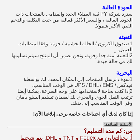
الجودة العالية
سترد شركة PY ثقة العملاء الجدد والقدامى بالمنتجات ذات
الجودة العالية ، والسعر الأكثر فعالية من حيث التكلفة والدعم
الفني الأكثر شمولا.
التعبئة
1صندوق الكرتون / الحالة الخشبية / حزمة وفقا لمتطلبات
العميل.
2التعبئة آمنة جدا وقوية، ونحن نضمن أن المنتج سيتم تسليمها
لك في حالة جيدة.
البحرية
1سوف نرسل المنتجات إلى المكان المحدد لك بواسطة
فيدكس / UPS / DHL / EMS في الوقت المناسب.
2إذا كنت بحاجة لاستخدامها على وجه السرعة، يمكننا أيضا
ترتيب النقل الجوي والبحري لك لضمان تسليم السلع بأمان
وفي الوقت المناسب إلى يديك.
إذا كان لديك أي احتياجات خاصة يرجى إبلاغنا الآن!
الأسئلة الشائعة:
س: كم مدة التسليم؟
أ: نحن
التعاون مع Fedex و TNT و DHL. يتم شحنها