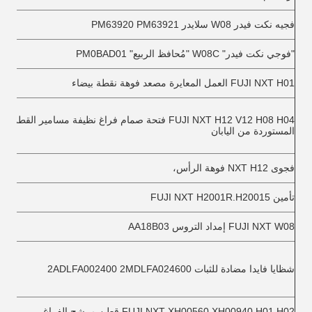
فجيه نكت فيدر W08 سلايدر PM63920 PM63921
"فوجي نكت فيدر" W08C "مُحافظ الربيع" PM0BAD01
FUJI NXT H01 العمل المعايرة مصعد فوهة نقطة بيضاء
FUJI NXT H12 V12 H08 H04 فتحة صمام فراغ نظيفة مسامير القطن
المستوردة من اليابان
فجوى NXT H12 فوهة الرأس،
تأمين FUJI NXT H2001R.H20015
FUJI NXT W08 إمداد التروس AA18B03
شظايا فايدا مضادة للثبات 2ADLFA002400 2MDLFA024600
FUJI NXT XH00560.XH00940 H01.H02 قطن مرشح الفراغ