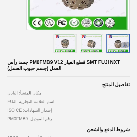
SMT FUJI NXT قطع الغيار PM0FMB9 V12 جسد رأس
العمل (جسم حبوب العسل)
تفاصيل المنتج
مكان المنشأ: اليابان
اسم العلامة التجارية: FUJI
إصدار الشهادات: ISO CE
رقم الموديل: PM0FMB9
شروط الدفع والشحن