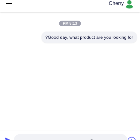
N510056785AA
Assy تستخدم ل YG100
Cherry
YG100R MG-1R
DU13H713S-02
احصل على افضل سعر
احصل على افضل سعر
8:13 PM
Good day, what product are you looking for?
PING YOU INDUSTRIAL CO.,LTD
info@py-smt.com
86-755-23501556
غرب الطابق الثاني، المبنى 10، حديقة زانغجونغ العلمية، مجتمع
شينتيان، شارع فوهي، منطقة باوهان، شنشن الصين 518103
الصين نوعية جيدة أجزاء سطح جبل المورد. حقوق النشر © 2017-2026 Ping You