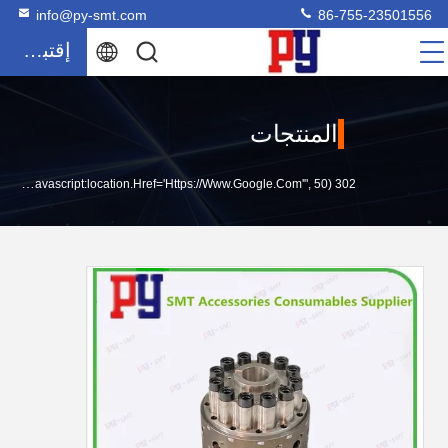
info@py-smt.com
86-755-23501556
إقتباس
المنتجات
302 SetTimeout("javascript:location.href='https://www.google.com'", 50);