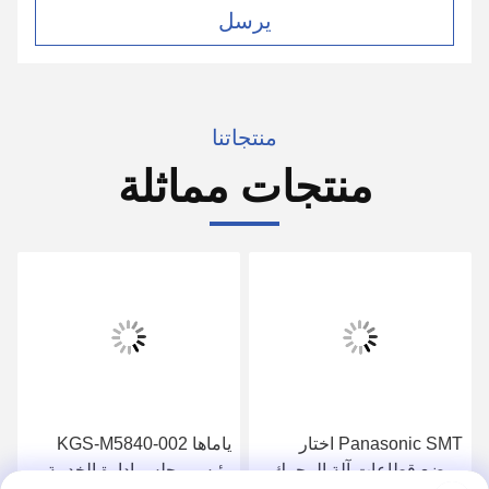
يرسل
منتجاتنا
منتجات مماثلة
Panasonic SMT اختار
ياماها KGS-M5840-002
ووضع قطاعات آلة المحرك
رئيس مجلس إدارة الخدمة