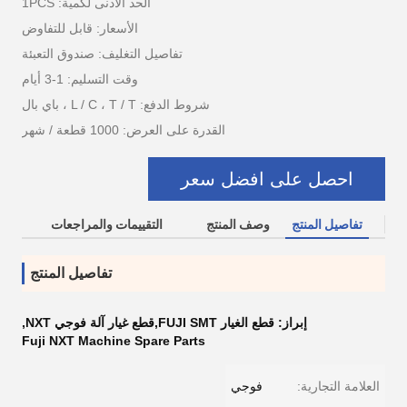
الحد الأدنى لكمية: 1PCS
الأسعار: قابل للتفاوض
تفاصيل التغليف: صندوق التعبئة
وقت التسليم: 1-3 أيام
شروط الدفع: L / C ، T / T ، باي بال
القدرة على العرض: 1000 قطعة / شهر
احصل على افضل سعر
تفاصيل المنتج
وصف المنتج
التقييمات والمراجعات
تفاصيل المنتج
إبراز:
قطع الغيار FUJI SMT,قطع غيار آلة فوجي NXT
,
Fuji NXT Machine Spare Parts
العلامة التجارية:
فوجي