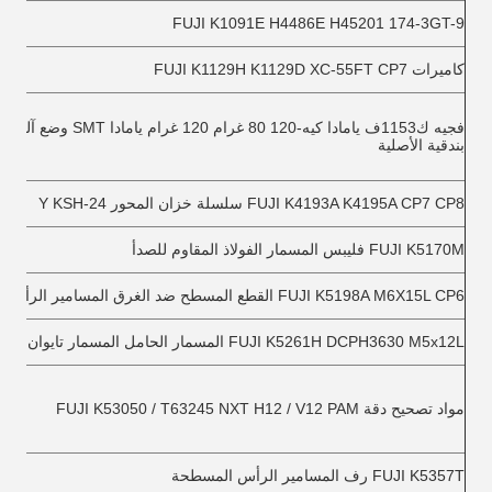
FUJI K1091E H4486E H45201 174-3GT-9
كاميرات FUJI K1129H K1129D XC-55FT CP7
فجيه ك1153ف يامادا كيه-120 80 غرام 120 غر
بندقية الأصلية
FUJI K4193A K4195A CP7 CP8 سلسلة خزان المحور Y KSH-24
FUJI K5170M فليبس المسمار الفولاذ المقاوم للصدأ
FUJI K5198A M6X15L CP6 القطع المسطح ضد الغرق المسامير الرأس
FUJI K5261H DCPH3630 M5x12L المسمار الحامل المسمار تايوان
مواد تصحيح دقة FUJI K53050 / T63245 NXT H12 / V12 PAM
FUJI K5357T رف المسامير الرأس المسطحة