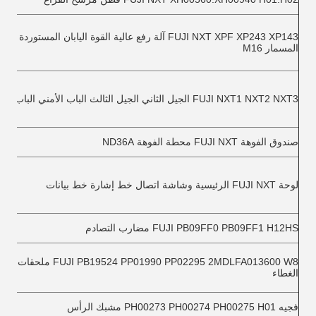
FUJI NXT XPF XP243 XP143 آلة رفع عالية القوة اليابان المستوردة حلق
المسمار M16
FUJI NXT1 NXT2 NXT3 الجيل الثاني الجيل الثالث الباب الأمني الباب الجانبي
صندوق الفوهة FUJI NXT محطة الفوهة ND36A
لوحة FUJI NXT الرئيسية وشاشة اتصال خط إشارة خط بيانات
FUJI PB09FF0 PB09FF1 H12HS مضارب التصادم
FUJI PB19524 PP01990 PP02295 2MDLFA013600 W8 
الغطاء
فجيه PH00273 PH00274 PH00275 H01 مشبك الرأس