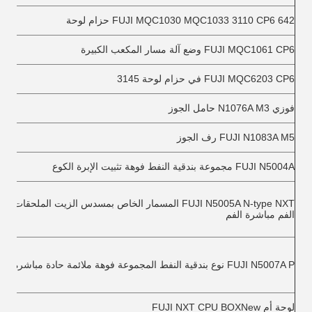
FUJI MQC1030 MQC1033 3110 CP6 642 حزام لوحة
FUJI MQC1061 CP6 وضع آلة مسار المكعب الكبيرة
FUJI MQC6203 CP6 في حزام لوحة 3145
فوزي N1076A M3 حامل الجوز
FUJI N1083A M5 رف الجوز
FUJI N5004A مجموعة بندقية النفط فوهة تثبيت الإبرة الكوع
FUJI N5005A N-type NXT المسمار الخاص بمسدس الزيت الملحقات 
الفم مباشرة الفم
FUJI N5007A P نوع بندقية النفط المجموعة فوهة ملائمة حادة مباشرة الفم
لوحة أم FUJI NXT CPU BOXNew