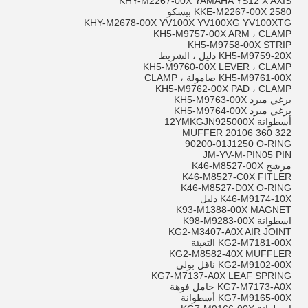
KHY-M2267-00X YAMAHA YS12 X AXIS
KKE-M2267-00X 2580 بيسكو
KHY-M2678-00X YV100X YV100XG YV100XTG
KH5-M9757-00X ARM ، CLAMP
KH5-M9758-00X STRIP
KH5-M9759-20X دليل ، الشريط
KH5-M9760-00X LEVER ، CLAMP
KH5-M9761-00X صامولة ، CLAMP
KH5-M9762-00X PAD ، CLAMP
برغي مبرد KH5-M9763-00X
برغي مبرد KH5-M9764-00X
أسطوانة 12YMKGJN925000X
322 360 20106 MUFFER
90200-01J1250 O-RING
JM-YV-M-PIN05 PIN
مرشح K46-M8527-00X
K46-M8527-C0X FITLER
K46-M8527-D0X O-RING
K46-M9174-10X دليل
K93-M1388-00X MAGNET
اسطوانة K98-M9283-00X
KG2-M3407-A0X AIR JOINT
KG2-M7181-00X التعبئة
KG2-M8582-40X MUFFLER
KG2-M9102-00X ناقل بولي
KG7-M7137-A0X LEAF SPRING
KG7-M7173-A0X حامل فوهة
KG7-M9165-00X أسطوانة