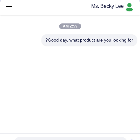
JUKI KD775 موزع ضمان 1
OFFSET BOSS ASM 2 ل
Ms. Becky Lee
سنة
740 ATC
احصل على افضل سعر
احصل على افضل سعر
2:59 AM
Good day, what product are you looking for?
PING YOU INDUSTRIAL CO.,LTD
info@py-smt.com
86-755-23501556
غرب الطابق الثاني، المبنى 10، حديقة زانغجونغ العلمية، مجتمع
شينتيان، شارع فوهي، منطقة باوهان، شنشن الصين 518103