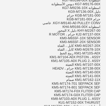
اسطوانة KG7-M9166-00X
KG7-M9176-00X دبوس الأسطوانة
اسطوانة KG7-M9236-10X
دليل KG9-M7136-00X
KGB-M7181-000 حزام
حزام KGB-M7181-00X
KGY-M9140-A0 PULLEY CONV. عاصي
اسطوانة KH4-M9166-00X
KHY-M2267-00 دليل X المحور
KJ2-M7137-00X حزام ، R MOTOR
KM0-M655F-10X SENSOR
KM0-M655F-20X SENSOR
KM0-M2267-20X كابل ، القناة
KM0-M2678-10X كابل ، القناة
KM1-M710S-A0X رمح الخط
KM1-M7104-A0X PISTON ، ASSY
KM1-M7105-A0X PLUG 2، ASSY
KM1-M7107-00X التعبئة
KM1-M7138-00X حزام ، HEADV
KM1-M7140-00X التعبئة
KM1-M7141-00X التعبئة
KM1-M7162-11X صمام
KM5-M7174-701 SEFPACK SEF
KM5-M7174-801 SEFPACK SEF
KM5-M7174-F0X FLITER CAP
KM5-M7174-G0X FLITER CAP
KM8-M7103-A0X PLUG 1، ASSY
KU1-M7152-00X THURUST