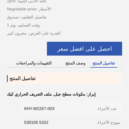
الحد الأدنى لكمية: 1pcs
الأسعار: Negotiable price
تفاصيل التغليف: صندوق
وقت التسليم: يوم 1
القدرة على العرض: مخزون كبير
احصل على افضل سعر
تفاصيل المنتج
وصف المنتج
التقييمات والمراجعات
تفاصيل المنتج
إبراز:
مكونات سطح جبل
,
ملف التعريف الحراري كيك
عدد الأجزاء:
KHY-M2267-00X
نموذج الأجزاء:
5322 530105