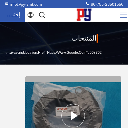
info@py-smt.com
86-755-23501556
إقتباس
المنتجات
302 SetTimeout("javascript:location.href='https://www.google.com'", 50);