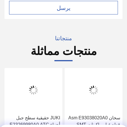
يرسل
منتجاتنا
منتجات مماثلة
سخان Asm E93038020A0
JUKI حقيقية سطح جبل
قطع غيار ماكينات SMT
أجزاء E23269980A0 ATC