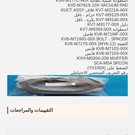
أسطوانة صينية تلقائية KV4-M177C-A0X
KV5-M7819-10X VACUUM PAD
KV7-M221A-A0X غلاف KUCT ASSY
KV7-M9129-00X حزام ، ناقل
KV7-M9140-00X بكرة ، ناقل
دليل KV7-M9177-00X
اسطوانة KV7-M9283-00X
KV8-M71WF-00X فاصل
KV8-M71WG-00X BOLT ، SPACER
التعبئة KV8-M71Y5-00X (MYA-12)
KV8-M7103-00X قابس
KV8-M7103-50X قابس
KYH-M0204-039 MUFFER
SC4-M5A SPCON
الضغط على (YV100X)
رقم التعريف الشخصي الاحتياطي
التقييمات والمراجعات