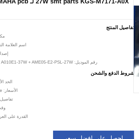
تفاصيل المنتج
مكا
اسم العلامة التجارية
إصدار 
رقم الموديل: A010E1-44W + A010E1-37W + AME05-E2-PSL-27W
شروط الدفع والشحن
الحد الأد
الأسعار: Negotiable price
تفاصيل 
وقت 
القدرة على الع
احصل على افضل سعر