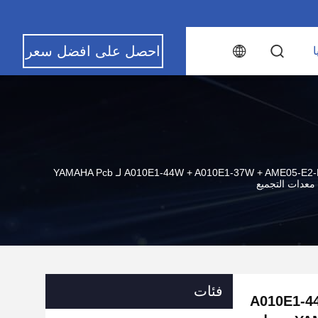
احصل على افضل سعر
ا
القاذف A010E1-44W + A010E1-37W + AME05-E2-PSL-27W Smt Parts KGS-M7171-A0X لـ YAMAHA Pcb
معدات التجميع
فئات
A010E1-44-