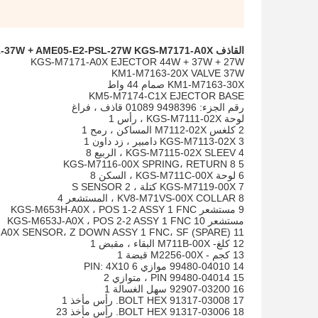
القاذف A010E1-44W + A010E1-37W + AME05-E2-PSL-27W KGS-M7171-A0X لاستخدام معدات تجميع PCB Smt YAMAHA
KGS-M7171-A0X EJECTOR 44W + 37W + 27W
KM1-M7163-20X VALVE 37W
KM1-M7163-30X صمام 44 واط
KM5-M7174-C1X EJECTOR BASE
رقم الجزء: 9498396 01089 قاذف ، فراغ
لوحة KGS-M7111-02X ، رأس 1
2 كلغس M7112-02X المساكن ، رمح 1
3 KGS-M7113-02X دامبير ، زد داون 1
4 KGS-M7115-02X SLEEV ، الربيع 8
5 KGS-M7116-00X SPRING، RETURN 8
6 لوحة KGS-M711C-00X ، السكن 8
7 KGS-M7119-00X كتلة ، S SENSOR 2
8 KV8-M71VS-00X COLLAR ، المستشعر 4
9 مستشعر KGS-M653H-A0X ، POS 1-2 ASSY 1 FNC
مستشعر 10 KGS-M653J-A0X ، POS 2-2 ASSY 1 FNC
11 KGS-M653A-A0X SENSOR، Z DOWN ASSY 1 FNC، SF (SPARE)
12 كلغ- M711B-00X البقاء ، مقبض 1
13 كجم - M2256-00X قبضة 1
14 99480-04010 موازي PIN: 4X10 6
15 99480-04014 PIN ، متوازي 2
16 92907-03200 سهل الغسالة 1
17 91317-03008 BOLT HEX. رأس مأخذ 1
18 91317-03006 BOLT HEX. رأس مأخذ 23