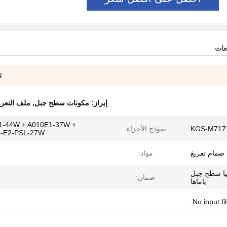
عات
ت
إبراز:
مكونات سطح جبل
,
ملف التعر
1-44W + A010E1-37W +
KGS-M717
نموذج الأجزاء:
-E2-PSL-27W
صمام تفريغ
مواد:
يا سطح جبل
ضمان:
ياماها
No input fil