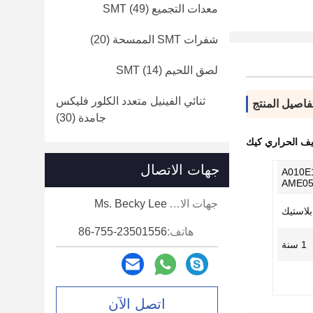
معدات التجميع SMT
(49)
شفرات SMT الممسحة
(20)
لصق اللحيم SMT
(14)
ثنائي الفينيل متعدد الكلور فليكس
فاصيل المنتج
جامدة
(30)
يف الحراري كيك
جهات الاتصال
A010E
AME05
جهات الاتصال:
Ms. Becky Lee
بلاستيك
هاتف:
86-755-23501556
1 سنة
اتصل الآن