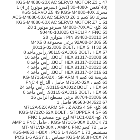
47 KGS-M4880-20X AC SERVO MOTOR Z3 1
(48 كغس -4880-30 إكس) (سيرفو موتور) (ز 4) 1
محرك KGS SERVO Z5 49 KGS-M4880-40X
محرك 50 كجم ACS-M4880-50X AC SERVO Z6 1
51 KGS-M4880-60X AC SERVO MOTOR Z7 1
52 كلغ- M4880-70X AC سيرفو موتور Z8 1
53 90440-10J025 CIRCLIP 4 FNC
54 99480-03010 PIN ، متوازي 28
55 92A08-04305 برغي مجموعة M4X5 8
56 90115-02J005 BOLT، HEX S. H 32
57 90115-2AJ005 BOLT، HEX. رأس مأخذ 8
58 91317-03008 BOLT HEX. رأس مأخذ 16
59 91317-03012 BOLT HEX. رأس مأخذ 8
60 91317-03020 BOLT HEX. رأس مأخذ 4
61 91317-04016 BOLT HEX. رأس مأخذ 4
شريحة 62 كجم KG-M715B-02X ، SF ARM 4
63 كجم ، M715C-02X حامل ، الذراع FNC 4
64 90115-2AJ012 BOLT ، HEX. رأس مأخذ 24
65 90115-2AJ015 BOLT، HEX. رأس مأخذ 8
66 98704-03006 برغي مسطح الرأس 16
67 90563-04J520 فاصل 1
68 كلغ- M712A-52X ARM SF ، Z AXIS 4 SF
69 KGS-M712C-52X BOLT ، STOPPER 4 SF
70 كغ- M71C1-02X لوح لوح مضخم 1 FNC
71 KGS-M71C6-00X BLOCK ، حامل AMP 1 FNC
حامل 72 كجم MT-M71VD-00X ، AMP 8 FNC
مستشعر 73 KGS-M653H-B0X ، POS 1-4 ASSY 1
74 KGS-M653H-C0X حساس ، POS 1-6 ASSY 1