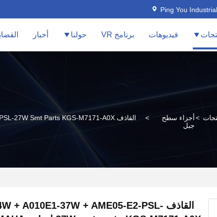
Ping You Industria
تجات
فيديوهات
برنامج VR
حولنا
أخبار
القضاي
تجات
>
أجزاء سطح
>
جبل
القاذف W + A010E1-37W + AME05-E2-PSL