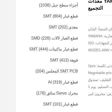
27W smt parts KGS-M7171-A0X لـ YAMAHA pcb معدات
أجزاء سطح جبل
(1036)
التجميع
قطع غيار SMT
(804)
مغذي SMT
(202)
ن المنشأ: اليابان
: YAMAHA
قطع الغيار لآلات SMD
(226)
الشهادات: ISO
قطع غيار ماكينات SMT
(444)
فوهة SMT
(412)
نى لكمية: 1pcs
SMT PCB المجلس
(204)
التغليف: صندوق
قطع غيار AI
(319)
التسليم: يوم 1
محرك Servo سائق
(176)
رض: مخزون كبير
قطع غيار SMT
(101)