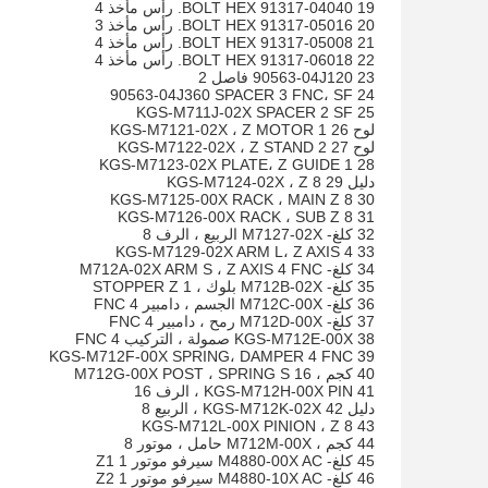
19 91317-04040 BOLT HEX. رأس مأخذ 4
20 91317-05016 BOLT HEX. رأس مأخذ 3
21 91317-05008 BOLT HEX. رأس مأخذ 4
22 91317-06018 BOLT HEX. رأس مأخذ 4
23 90563-04J120 فاصل 2
24 90563-04J360 SPACER 3 FNC، SF
25 KGS-M711J-02X SPACER 2 SF
لوح 26 KGS-M7121-02X ، Z MOTOR 1
لوح 27 KGS-M7122-02X ، Z STAND 2
28 KGS-M7123-02X PLATE، Z GUIDE 1
دليل 29 KGS-M7124-02X ، Z 8
30 KGS-M7125-00X RACK ، MAIN Z 8
31 KGS-M7126-00X RACK ، SUB Z 8
32 كلغ- M7127-02X الربيع ، الرف 8
33 KGS-M7129-02X ARM L، Z AXIS 4
34 كلغ- M712A-02X ARM S ، Z AXIS 4 FNC
35 كلغ- M712B-02X بلوك ، STOPPER Z 1
36 كلغ- M712C-00X الجسم ، دامبير 4 FNC
37 كلغ- M712D-00X رمح ، دامبير 4 FNC
38 KGS-M712E-00X صمولة ، التركيب 4 FNC
39 KGS-M712F-00X SPRING، DAMPER 4 FNC
40 كجم ، M712G-00X POST ، SPRING S 16
41 KGS-M712H-00X PIN ، الرف 16
دليل 42 KGS-M712K-02X ، الربيع 8
43 KGS-M712L-00X PINION ، Z 8
44 كجم ، M712M-00X حامل ، موتور 8
45 كلغ- M4880-00X AC سيرفو موتور Z1 1
46 كلغ- M4880-10X AC سيرفو موتور Z2 1