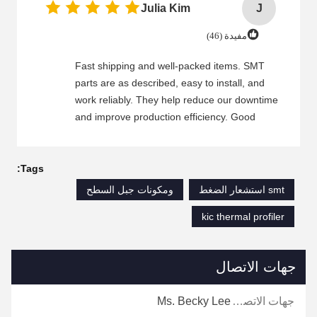
Julia Kim
J
مفيدة (46)
Fast shipping and well-packed items. SMT
parts are as described, easy to install, and
work reliably. They help reduce our downtime
and improve production efficiency. Good
communication and quick response. Reliable
supplier we can trust.
Tags:
smt استشعار الضغط
ومكونات جبل السطح
kic thermal profiler
جهات الاتصال
جهات الاتصال:
Ms. Becky Lee