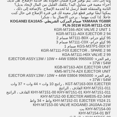
وما إلى ذلك. يتم توفير فترة ضمان الجودة بعد خدمة الإصلاح. هل لديك
أجزاء معيبة في متناول اليد؟ يكلفك القليل من المال لإيجاد بديل؟
الثابتة والمتنقلة فقط أرسل لنا لخدمة الإصلاح. بالإضافة إلى ذلك ،
يمكننا أيضًا توفير قطع غيار معينة لك في فترة الإصلاح في حال كنت
عاجلًا. إذا كنت مهتما ، يرجى الاتصال بنا ، شكرا
YAMAHA YG88R
صمام المركب الشريطي KOGANEI EA10A5-
PLN-301W KGR-M7111-C0X
KGR-M7166-A0X VALVE 2 UNIT 1
94 KGR-M7111-A0X EJECTOR 2
95 كيلو جرام- M7111-B0X صمام 2
96 كيلو جرام- M7111-C0X صمام 3
97 KGS-M37P1-00X صمام 1
98 KGR-M7111-F0X EJECTOR ، SPARE 2
99 KGA-M7111-H0X VALVE 2
رقم الجزء: 9965000 03804 EJECTOR ASSY.13W / 10W + 44W
+ 37W / 54W
KGB-M7163-A0X EJECTOR UNIT
KM5-M7174-A2X EJECTOR UNIT
رقم الجزء: 9965000 03804 EJECTOR ASSY.13W / 10W + 44W
+ 37W / 54W
KGT-M7163-00X EJECTER ، راتنج 10 وات + 44 وات + 37 وات
KHY-M7151-011 القاذف ، الراتنج
KHY-M7151-00 KHY-M7151-01 KHY-M7151-011 القاذف ، الراتنج
KHY-M7152-00 EJECTER AME05-E2-34W
KHY-M7152-01 EJECTER YS24 21 واط + 34 واط
KHY-M7153-00 VALVE KOGANEI JA10AA-21W
KHY-M7154-00 بت
KHY-M7154-01 BIT