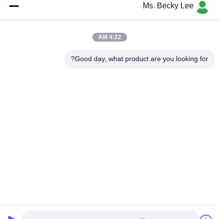
JUKI KD775 موزع ضمان 1
OFFSET BOSS ASM 2 ل
Ms. Becky Lee
سنة
740 ATC
احصل على افضل سعر
احصل على افضل سعر
4:22 AM
Good day, what product are you looking for?
PING YOU INDUSTRIAL CO.,LTD
info@py-smt.com
86-755-23501556
غرب الطابق الثاني، المبنى 10، حديقة زانغجونغ العلمية، مجتمع
شينتيان، شارع فوهي، منطقة باوهان، شنشن الصين 518103
الصين نوعية جيدة أجزاء سطح جبل المورد. حقوق النشر © 2017-2026 Ping You