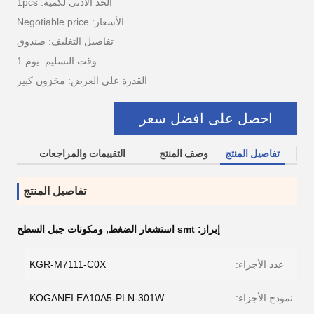
الحد الأدنى لكمية: 1pcs
الأسعار: Negotiable price
تفاصيل التغليف: صندوق
وقت التسليم: يوم 1
القدرة على العرض: مخزون كبير
احصل على افضل سعر
تفاصيل المنتج
وصف المنتج
التقييمات والمراجعات
تفاصيل المنتج
إبراز:
smt استشعار الضغط
,
ومكونات جبل السطح
عدد الأجزاء:
KGR-M7111-C0X
نموذج الأجزاء:
KOGANEI EA10A5-PLN-301W