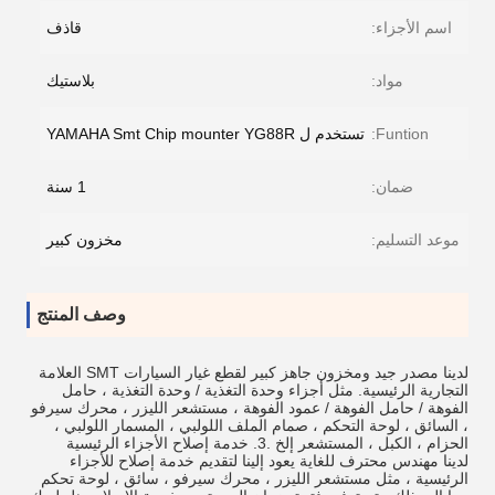
اسم الأجزاء:
قاذف
مواد:
بلاستيك
Funtion:
تستخدم ل YAMAHA Smt Chip mounter YG88R
ضمان:
1 سنة
موعد التسليم:
مخزون كبير
وصف المنتج
لدينا مصدر جيد ومخزون جاهز كبير لقطع غيار السيارات SMT العلامة
التجارية الرئيسية. مثل أجزاء وحدة التغذية / وحدة التغذية ، حامل
الفوهة / حامل الفوهة / عمود الفوهة ، مستشعر الليزر ، محرك سيرفو
، السائق ، لوحة التحكم ، صمام الملف اللولبي ، المسمار اللولبي ،
الحزام ، الكبل ، المستشعر إلخ .3. خدمة إصلاح الأجزاء الرئيسية
لدينا مهندس محترف للغاية يعود إلينا لتقديم خدمة إصلاح للأجزاء
الرئيسية ، مثل مستشعر الليزر ، محرك سيرفو ، سائق ، لوحة تحكم