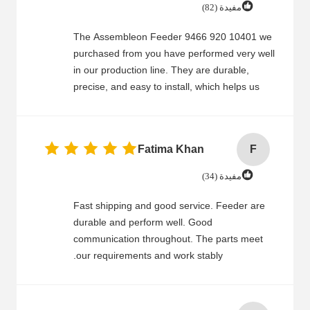
مفيدة (82)
The Assembleon Feeder 9466 920 10401 we
purchased from you have performed very well
in our production line. They are durable,
precise, and easy to install, which helps us
save time and reduce downtime. Your service
is also impressive—fast delivery, good
communication, and professional support.
Fatima Khan
F
Even when we needed to change some
specifications or track the shipment, your team
مفيدة (34)
handled it promptly. We are satisfied with the
quality and service and will continue to
Fast shipping and good service. Feeder are
cooperate.
durable and perform well. Good
communication throughout. The parts meet
our requirements and work stably.