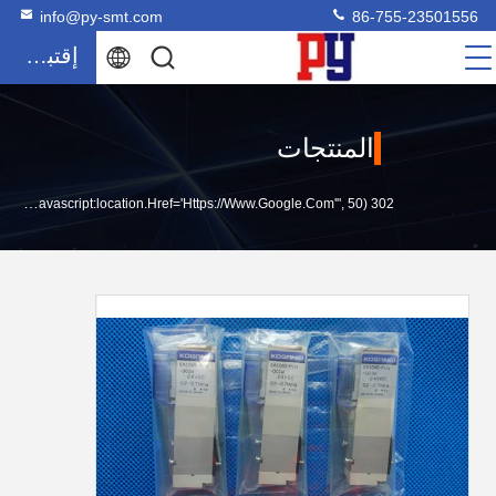
info@py-smt.com
86-755-23501556
إقتباس
المنتجات
302 SetTimeout("javascript:location.href='https://www.google.com'", 50);