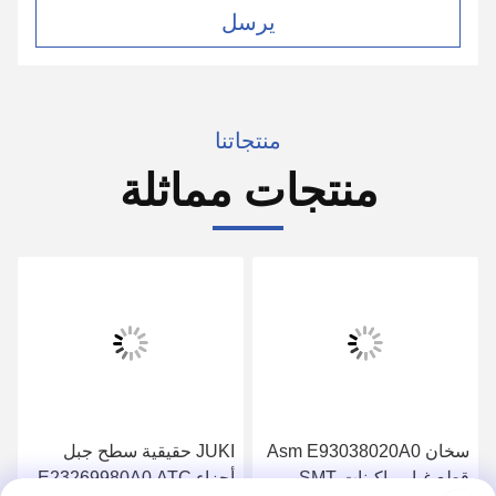
يرسل
منتجاتنا
منتجات مماثلة
سخان Asm E93038020A0
JUKI حقيقية سطح جبل
قطع غيار ماكينات SMT
أجزاء E23269980A0 ATC