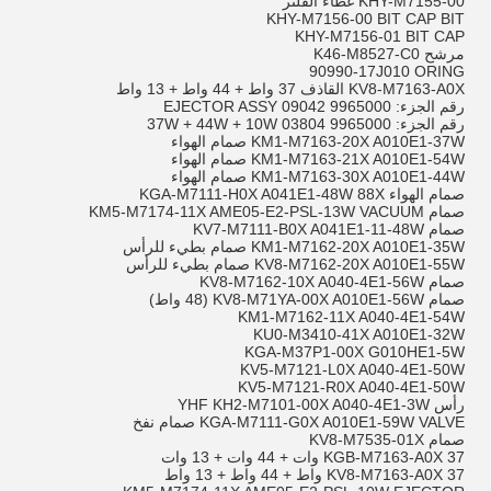
KHY-M7155-00 غطاء الفلتر
KHY-M7156-00 BIT CAP BIT
KHY-M7156-01 BIT CAP
مرشح K46-M8527-C0
90990-17J010 ORING
KV8-M7163-A0X القاذف 37 واط + 44 واط + 13 واط
رقم الجزء: 9965000 09042 EJECTOR ASSY
رقم الجزء: 9965000 03804 37W + 44W + 10W
KM1-M7163-20X A010E1-37W صمام الهواء
KM1-M7163-21X A010E1-54W صمام الهواء
KM1-M7163-30X A010E1-44W صمام الهواء
صمام الهواء KGA-M7111-H0X A041E1-48W 88X
صمام KM5-M7174-11X AME05-E2-PSL-13W VACUUM
صمام KV7-M7111-B0X A041E1-11-48W
KM1-M7162-20X A010E1-35W صمام بطيء للرأس
KV8-M7162-20X A010E1-55W صمام بطيء للرأس
صمام KV8-M7162-10X A040-4E1-56W
صمام KV8-M71YA-00X A010E1-56W (48 واط)
KM1-M7162-11X A040-4E1-54W
KU0-M3410-41X A010E1-32W
KGA-M37P1-00X G010HE1-5W
KV5-M7121-L0X A040-4E1-50W
KV5-M7121-R0X A040-4E1-50W
رأس YHF KH2-M7101-00X A040-4E1-3W
KGA-M7111-G0X A010E1-59W VALVE صمام نفخ
صمام KV8-M7535-01X
KGB-M7163-A0X 37 وات + 44 وات + 13 وات
KV8-M7163-A0X 37 واط + 44 واط + 13 واط