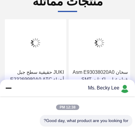
منتجات مماثلة
سخان Asm E93038020A0
JUKI حقيقية سطح جبل
قطع غيار ماكينات SMT
أجزاء E23269980A0 ATC
JUKI KD775 موزع ضمان 1
OFFSET BOSS ASM 2 ل
Ms. Becky Lee
سنة
740 ATC
احصل على افضل سعر
احصل على افضل سعر
12:38 PM
Good day, what product are you looking for?