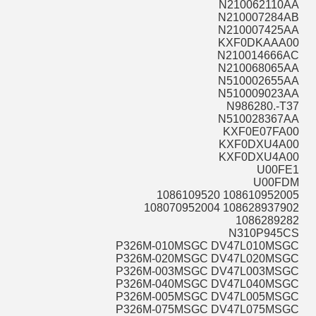
N210062110AA
N210007284AB
N210007425AA
KXF0DKAAA00
N210014666AC
N210068065AA
N510002655AA
N510009023AA
N986280.-T37
N510028367AA
KXF0E07FA00
KXF0DXU4A00
KXF0DXU4A00
U00FE1
U00FDM
108610952005 1086109520
108628937902 108070952004
1086289282
N310P945CS
P326M-010MSGC DV47L010MSGC
P326M-020MSGC DV47L020MSGC
P326M-003MSGC DV47L003MSGC
P326M-040MSGC DV47L040MSGC
P326M-005MSGC DV47L005MSGC
P326M-075MSGC DV47L075MSGC