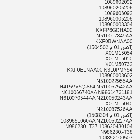
1089602092
108960205206
1089603092
108960305206
108960008304
KXFP6GDHA00
N510017849AA
KXF0BWNAA00
(إكس 01 م 1504502)
X01M15054
X01M15050
X01M50732
KXF0E1NAA00 N310PMY54
108960008602
N510022955AA
N415VV5Q-864 N510057542AA
N610066740AA N98614731181
N610070544AA N210059243AA
X01M15040
N210037526AA
(إكس 01 م 1508304)
1089651060AA N210059227AA
N986280.-T37 108620430104
N986280.-T38
104852100507