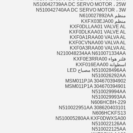
N510042739AA DC SERVO MOTOR ، 25W
N510042740AA DC SERVO MOTOR ، 3W
منظم N610027892AA
منظم KXFX03EJA00
KXF0DLLAA01 VALVE AL
KXF0DLKAA01 VALVE AL
KXF0A1RAA00 VALVA AL
KXF0CVNAA00 VALVA AL
KXF0A3RAA00 VALVA AL
N210048234AA N610071334AA
فلتر هواء KXF0E3RRA00
اسطوانة KXF016EAA00
N510028496AA مصباح LED
N510026292AA
MSM011PJA 304670394902
MSM011P1A 304670394901
N510029994AA
N510029993AA
N606HCBH-229
N510022951AA 308620403101
N606HCKFS13
N510005280AA KXF0DWXSA00
N510022126AA
N510022125AA