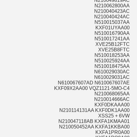
N210049819AC
N210062800AA
N210040423AC
N210040424AC
N510015037AA
KXF01UYAA00
N510016790AA
N510017241AA
XVE25B12FTC
XVE25B8FTC
N510018253AA
N510025924AA
N510018475AA
N610029030AC
N610029031AC
N610067607AD N610067607AE
KXF09X2AA00 VQZ1121-5MO-C4
N210068065AA
N210014666AC
KXF0DKAAA00
N210114131AA KXF0DK1AA00
XSS25 + 6VW
N210047118AB KXFA1KMAA01
N210050452AA KXFA1KKBA00
KXFA1PR0A00