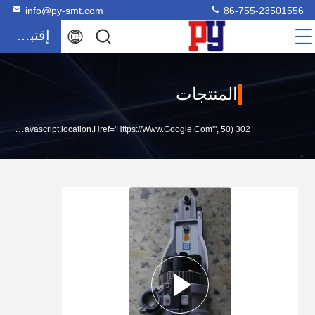
info@py-smt.com
86-755-23501556
إقتباس
المنتجات
302 SetTimeout("javascript:location.href='https://www.google.com'", 50);