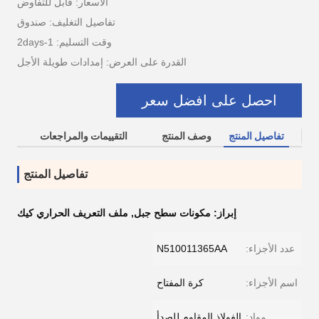
الأسعار: قابل للتفاوض
تفاصيل التغليف: صندوق
وقت التسليم: 1-2days
القدرة على العرض: إمدادات طويلة الأجل
احصل على افضل سعر
تفاصيل المنتج
وصف المنتج
التقييمات والمراجعات
تفاصيل المنتج
إبراز:
مكونات سطح جبل
,
ملف التعريف الحراري كيك
عدد الأجزاء:
N510011365AA
اسم الأجزاء:
كرة المفتاح
مواد:
الفولاذ المقاوم للصدأ