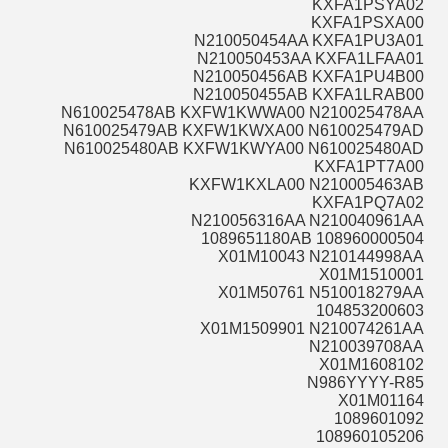
KXFA1PSYA02
KXFA1PSXA00
N210050454AA KXFA1PU3A01
N210050453AA KXFA1LFAA01
N210050456AB KXFA1PU4B00
N210050455AB KXFA1LRAB00
N610025478AB KXFW1KWWA00 N210025478AA
N610025479AB KXFW1KWXA00 N610025479AD
N610025480AB KXFW1KWYA00 N610025480AD
KXFA1PT7A00
KXFW1KXLA00 N210005463AB
KXFA1PQ7A02
N210056316AA N210040961AA
108960000504 1089651180AB
X01M10043 N210144998AA
X01M1510001
X01M50761 N510018279AA
104853200603
X01M1509901 N210074261AA
N210039708AA
X01M1608102
N986YYYY-R85
X01M01164
1089601092
108960105206