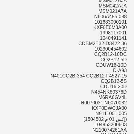
MSM012AJA
MSM042AJA
MSM021A7A
N606A485-088
101683000101
KXF0E0M3A00
1998117001
1040491141
CDBM2E32-D3422-36
102300454602
CQ2B12-10DC
CQ2B12-5D
CDUW16-10D
D-A93
N401CQ2B-354 CQ2B12-F4527-15
CQ2B12-5S
CDU16-20D
N454NK80376D
M6RA6GV4L
N0070031 N0070032
KXF0DWCJA00
N9111001-005
(إكس 01 م 1504502)
104853200603
N210074261AA