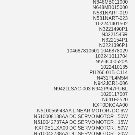
N648MB011000
N648MB015000
N531NART-019
N531NART-023
102241401502
N3221490P1
N3221545R
N322154P1
N3221396P1
1046878029 104687810601
102241011704
N554C00520A
1022410135
PH266-01B-C114
N431PL4M5M
N942JCR1-006
N9421LSAC-003 N942P947FUBL
1020117007
N641F3520
KXF0DKCAA00
N510056943AA LINEAR MOTOR، DC 6W
N510008188AA DC SERVO MOTOR ، 50W
N510042737AA DC SERVO MOTOR ، 15W
KXF0E1LXA00 DC SERVO MOTOR ، 50W
N510042738AA DC SERVO MOTOR ، 20W