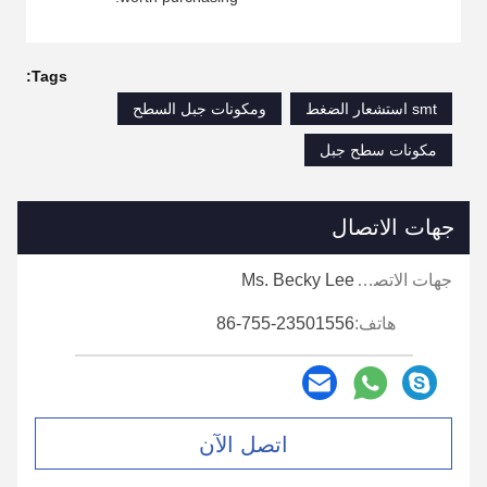
Tags:
smt استشعار الضغط
ومكونات جبل السطح
مكونات سطح جبل
جهات الاتصال
جهات الاتصال:
Ms. Becky Lee
هاتف:
86-755-23501556
اتصل الآن