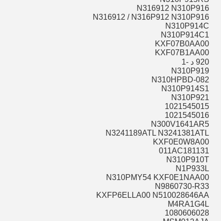
N316912 N310P916
N316912 / N316P912 N310P916
N310P914C
N310P914C1
KXF07B0AA00
KXF07B1AA00
920 د -1
N310P919
N310HPBD-082
N310P914S1
N310P921
1021545015
1021545016
N300V1641AR5
N3241189ATL N3241381ATL
KXF0E0W8A00
011AC181131
N310P910T
N1P933L
N310PMY54 KXF0E1NAA00
N9860730-R33
KXFP6ELLA00 N510028646AA
M4RA1G4L
1080606028