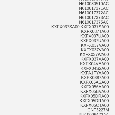
N610030510AC
N610017371AC
N610017372AC
N610017373AC
N610017375AC
KXFX037SA00 KXFX037SA00
KXFX037TA00
KXFX037UA00
KXFX037UA00
KXFX037VA00
KXFX037VA00
KXFX037WA00
KXFX037XA00
KXFX04VEA00
KXFX04S2A00
KXFA1FYAA00
KXFX0387A00
KXFX05ASA00
KXFX056AA00
KXFX05BVA00
KXFX05DRA00
KXFX05DRA00
KXFX05CTA00
CNT3227M
N510006423AA