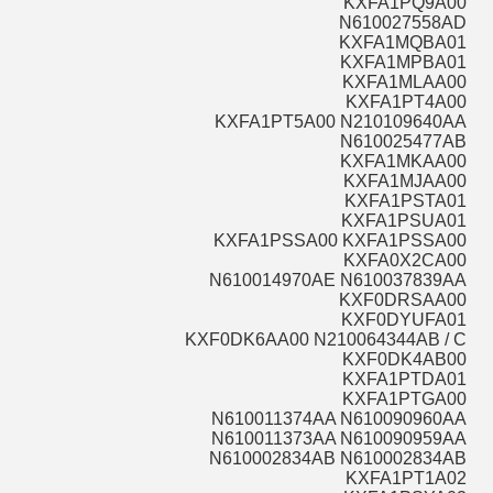
KXFA1PQ9A00
N610027558AD
KXFA1MQBA01
KXFA1MPBA01
KXFA1MLAA00
KXFA1PT4A00
KXFA1PT5A00 N210109640AA
N610025477AB
KXFA1MKAA00
KXFA1MJAA00
KXFA1PSTA01
KXFA1PSUA01
KXFA1PSSA00 KXFA1PSSA00
KXFA0X2CA00
N610014970AE N610037839AA
KXF0DRSAA00
KXF0DYUFA01
KXF0DK6AA00 N210064344AB / C
KXF0DK4AB00
KXFA1PTDA01
KXFA1PTGA00
N610011374AA N610090960AA
N610011373AA N610090959AA
N610002834AB N610002834AB
KXFA1PT1A02