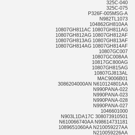
325C-040
325C-075
P326F-005MSG-A
N982TL1073
104862GH810AA
10807GH811AC 10807GH811AG
10807GH812AG 10807GH812AF
10807GH813AG 10807GH813AF
10807GH814AG 10807GH814AF
10807GC007
10807GC008AA
10817GC800AG
10807GH815AG
10807GJ813AL
MAC9006B01
3086204000AN N610124801AA
N990PANA-022
N990PANA-023
N990PANA-028
N990PANA-027
1046601000
N903L1DA17C 308073910501
N610066740AA N98614731181
1089651060AA N210059227AA
N210059226AA