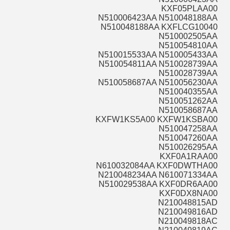
KXF05PLAA00
N510006423AA N510048188AA
N510048188AA KXFLCG10040
N510002505AA
N510054810AA
N510015533AA N510005433AA
N510054811AA N510028739AA
N510028739AA
N510058687AA N510056230AA
N510040355AA
N510051262AA
N510058687AA
KXFW1KS5A00 KXFW1KSBA00
N510047258AA
N510047260AA
N510026295AA
KXF0A1RAA00
N610032084AA KXF0DWTHA00
N210048234AA N610071334AA
N510029538AA KXF0DR6AA00
KXF0DX8NA00
N210048815AD
N210049816AD
N210049818AC