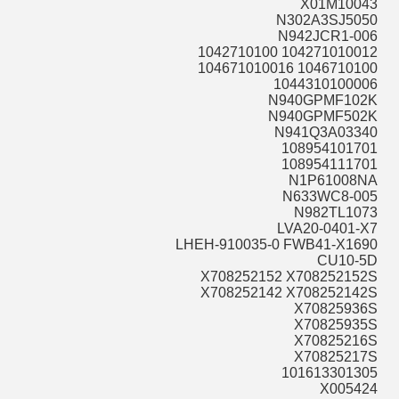
X01M10043
N302A3SJ5050
N942JCR1-006
104271010012 1042710100
1046710100 104671010016
1044310100006
N940GPMF102K
N940GPMF502K
N941Q3A03340
108954101701
108954111701
N1P61008NA
N633WC8-005
N982TL1073
LVA20-0401-X7
LHEH-910035-0 FWB41-X1690
CU10-5D
X708252152 X708252152S
X708252142 X708252142S
X70825936S
X70825935S
X70825216S
X70825217S
101613301305
X005424