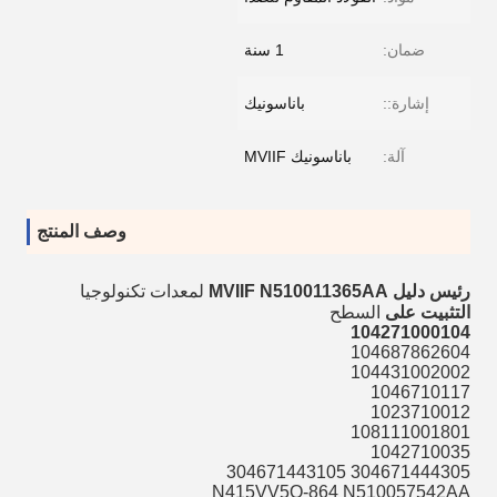
ضمان:
1 سنة
إشارة::
باناسونيك
آلة:
باناسونيك MVIIF
وصف المنتج
رئيس دليل MVIIF N510011365AA
لمعدات تكنولوجيا
التثبيت على
السطح
104271000104
104687862604
104431002002
1046710117
1023710012
108111001801
1042710035
304671444305 304671443105
N415VV5Q-864 N510057542AA