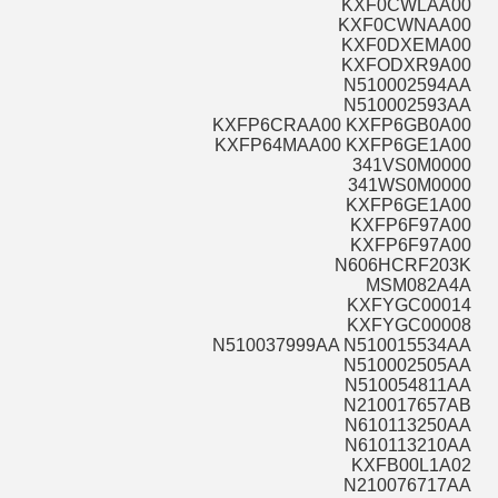
KXF0CWLAA00
KXF0CWNAA00
KXF0DXEMA00
KXFODXR9A00
N510002594AA
N510002593AA
KXFP6CRAA00 KXFP6GB0A00
KXFP64MAA00 KXFP6GE1A00
341VS0M0000
341WS0M0000
KXFP6GE1A00
KXFP6F97A00
KXFP6F97A00
N606HCRF203K
MSM082A4A
KXFYGC00014
KXFYGC00008
N510037999AA N510015534AA
N510002505AA
N510054811AA
N210017657AB
N610113250AA
N610113210AA
KXFB00L1A02
N210076717AA