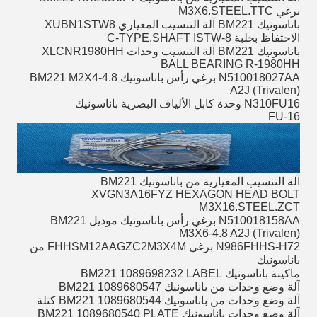
برغي M3X6.STEEL.TTC
باناسونيك BM221 آلة التنسيب المعياري XUBN1STW8
الاحتفاظ بحلبة C-TYPE.SHAFT ISTW-8
باناسونيك BM221 آلة التنسيب وحدات XLCNR1980HH
BALL BEARING R-1980HH
N510018027AA برغي رأس باناسونيك BM221 M2X4-4.8
A2J (Trivalen)
N310FU16 وحدة كابل الألياف البصرية باناسونيك
FU-16
آلة التنسيب المعيارية من باناسونيك BM221
XVGN3A16FYZ HEXAGON HEAD BOLT
M3X16.STEEL.ZCT
N510018158AA برغي رأس باناسونيك موديل BM221
M3X6-4.8 A2J (Trivalen)
N986FHHS-H72 برغي FHHSM12AAGZC2M3X4M من
باناسونيك
ماكينة باناسونيك BM221 1089698232 LABEL
آلة وضع وحدات من باناسونيك BM221 1089680547
آلة وضع وحدات من باناسونيك BM221 1089680544 كتلة
آلة وضع وحدات باناسونيك BM221 1089680540 PLATE