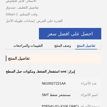
الأسعار: قابل للتفاوض
تفاصيل التغليف: صندوق
وقت التسليم: 1-2days
القدرة على العرض: إمدادات طويلة الأجل
احصل على افضل سعر
تفاصيل المنتج
وصف المنتج
التقييمات والمراجعات
تفاصيل المنتج
إبراز:
smt استشعار الضغط
,
ومكونات جبل السطح
عدد الأجزاء:
N610027221AA
اسم الأجزاء:
مستشعر ضغط SMT
نموذج الأجزاء:
PSE541-01-X106 (SMC)