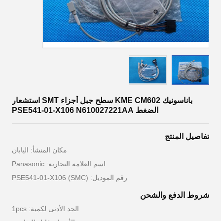
باناسونيك KME CM602 سطح جبل أجزاء SMT استشعار
الضغط PSE541-01-X106 N610027221AA
تفاصيل المنتج
مكان المنشأ: اليابان
اسم العلامة التجارية: Panasonic
رقم الموديل: PSE541-01-X106 (SMC)
شروط الدفع والشحن
الحد الأدنى لكمية: 1pcs