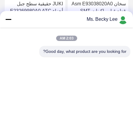
سخان Asm E93038020A0
JUKI حقيقية سطح جبل
قطع غيار ماكينات SMT
أجزاء E23269980A0 ATC
JUKI KD775 موزع ضمان 1
OFFSET BOSS ASM 2 ل
Ms. Becky Lee
سنة
740 ATC
احصل على افضل سعر
احصل على افضل سعر
2:03 AM
Good day, what product are you looking for?
PING YOU INDUSTRIAL CO.,LTD
info@py-smt.com
86-755-23501556
غرب الطابق الثاني، المبنى 10، حديقة زانغجونغ العلمية، مجتمع
شينتيان، شارع فوهي، منطقة باوهان، شنشن الصين 518103