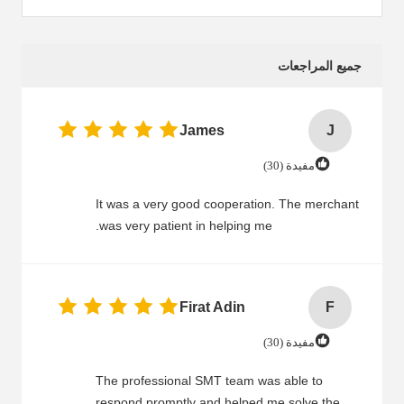
جميع المراجعات
James
J
مفيدة (30)
It was a very good cooperation. The merchant
was very patient in helping me.
Firat Adin
F
مفيدة (30)
The professional SMT team was able to
respond promptly and helped me solve the