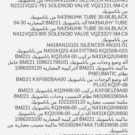
N418AN120M5 SILENCER AN120-M5 من باناسونيك
N2211VQZ1-761 SOLENOID VALVE VQZ1221-5M-C4
من باناسونيك
N4356UHK TUBE 30-06.BLACK من باناسونيك
N4354UHY TUBE آلة باناسونيك BM221 المعيارية 30-04
N4354UHK TUBE 30-04.BLACK من باناسونيك
N411VQZ3-905 SOLENOID VALVE VQZ332Y-5M-C6
من باناسونيك
N418AN10101 SILENCER AN101-01
N431KQ2S-434 FITTING KQ2S06-02S من باناسونيك
N431KQ2U0400 تركيب KQ2U04-00 باناسونيك BM221
آلة وضع وحدات من باناسونيك BM221 108621799101 حامل
ماكينة باناسونيك BM221 التركيبية المعيارية 1086203120
نظام PNEUMATIC
آلة وضع الوحدات من باناسونيك BM221 KXF09ZBAA00
PLUG KQ2P-06
KXF0E1Z9A00 تركيب KQ2H06-00 باناسونيك BM221
N610063360AA نظام التنسيب وحدات باناسونيك BM221
مكينة تنسيب معيارية 1022203110 من باناسونيك
N431KQ2H0600 تركيب KQ2H06-00 باناسونيك BM221
N431KQ2U0600 آلة تركيب KQ2U06-00 من باناسونيك
ماكينة باناسونيك BM221 التركيبية المعيارية 1086203100
N510028474AA TUB1065B-100 ماكينة تنسيب معيارية من
باناسونيك