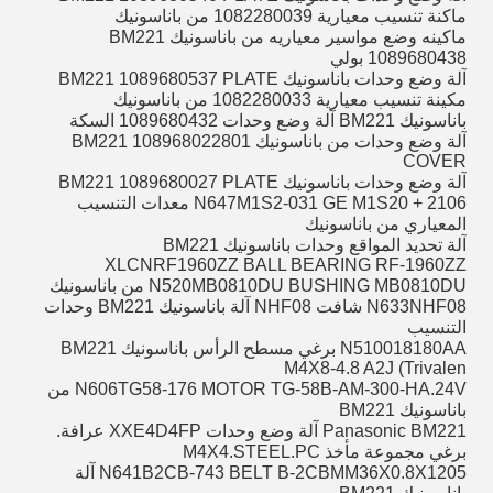
ماكنة تنسيب معيارية 1082280039 من باناسونيك
ماكينه وضع مواسير معياريه من باناسونيك BM221
1089680438 بولي
آلة وضع وحدات باناسونيك BM221 1089680537 PLATE
مكينة تنسيب معيارية 1082280033 من باناسونيك
باناسونيك BM221 آلة وضع وحدات 1089680432 السكة
آلة وضع وحدات من باناسونيك BM221 108968022801
COVER
آلة وضع وحدات باناسونيك BM221 1089680027 PLATE
N647M1S2-031 GE M1S20 + 2106 معدات التنسيب
المعياري من باناسونيك
آلة تحديد المواقع وحدات باناسونيك BM221
XLCNRF1960ZZ BALL BEARING RF-1960ZZ
N520MB0810DU BUSHING MB0810DU من باناسونيك
N633NHF08 شافت NHF08 آلة باناسونيك BM221 وحدات
التنسيب
N510018180AA برغي مسطح الرأس باناسونيك BM221
M4X8-4.8 A2J (Trivalen
N606TG58-176 MOTOR TG-58B-AM-300-HA.24V من
باناسونيك BM221
Panasonic BM221 آلة وضع وحدات XXE4D4FP عرافة.
برغي مجموعة مأخذ M4X4.STEEL.PC
N641B2CB-743 BELT B-2CBMM36X0.8X1205 آلة