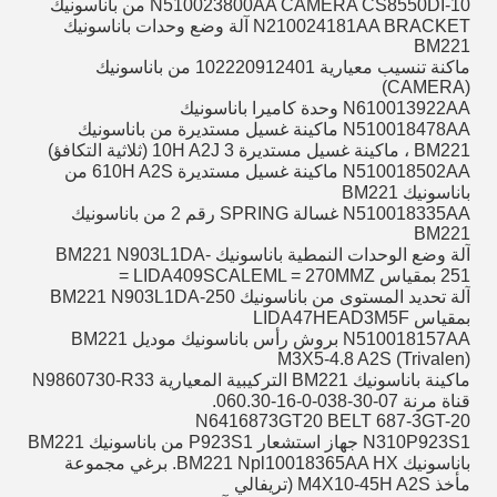
N510023800AA CAMERA CS8550DI-10 من باناسونيك
N210024181AA BRACKET آلة وضع وحدات باناسونيك
BM221
ماكنة تنسيب معيارية 102220912401 من باناسونيك
(CAMERA)
N610013922AA وحدة كاميرا باناسونيك
N510018478AA ماكينة غسيل مستديرة من باناسونيك
BM221 ، ماكينة غسيل مستديرة 3 10H A2J (ثلاثية التكافؤ)
N510018502AA ماكينة غسيل مستديرة 610H A2S من
باناسونيك BM221
N510018335AA غسالة SPRING رقم 2 من باناسونيك
BM221
آلة وضع الوحدات النمطية باناسونيك BM221 N903L1DA-
251 بمقياس LIDA409SCALEML = 270MMZ =
آلة تحديد المستوى من باناسونيك BM221 N903L1DA-250
بمقياس LIDA47HEAD3M5F
N510018157AA بروش رأس باناسونيك موديل BM221
M3X5-4.8 A2S (Trivalen)
ماكينة باناسونيك BM221 التركيبية المعيارية N9860730-R33
قناة مرنة 07-30-038-0-16-060.30.
N6416873GT20 BELT 687-3GT-20
N310P923S1 جهاز استشعار P923S1 من باناسونيك BM221
باناسونيك BM221 Npl10018365AA HX.
برغي مجموعة
مأخذ M4X10-45H A2S (تريفالي