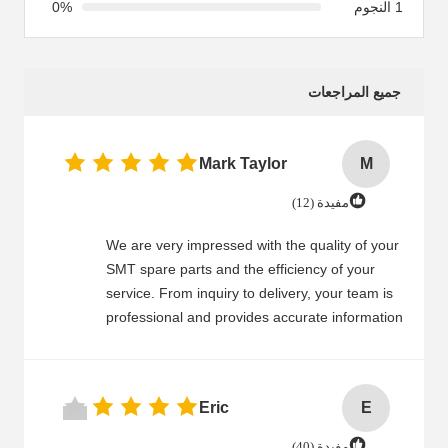
0%
1 النجوم
جميع المراجعات
Mark Taylor
M
مفيدة (12)
We are very impressed with the quality of your
SMT spare parts and the efficiency of your
service. From inquiry to delivery, your team is
professional and provides accurate information
in a timely manner. SMT parts are high
precision, durable, and work perfectly in our
machines. Fast delivery helps us meet tight
Eric
E
production schedules, and the packaging is
secure to prevent damage. Your after-sales
مفيدة (40)