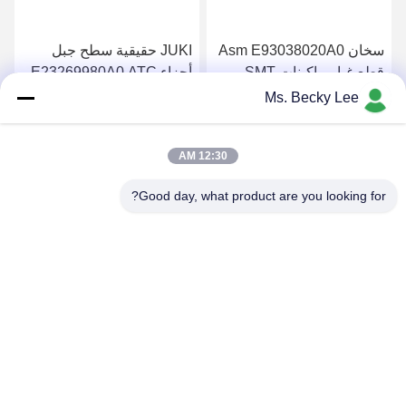
JUKI حقيقية سطح جبل
سخان Asm E93038020A0
أجزاء E23269980A0 ATC
قطع غيار ماكينات SMT
OFFSET BOSS ASM 2 ل
JUKI KD775 موزع ضمان 1
Ms. Becky Lee
740 ATC
سنة
احصل على افضل سعر
احصل على افضل سعر
12:30 AM
Good day, what product are you looking for?
PING YOU INDUSTRIAL CO.,LTD
info@py-smt.com
86-755-23501556
غرب الطابق الثاني، المبنى 10، حديقة زانغجونغ العلمية، مجتمع