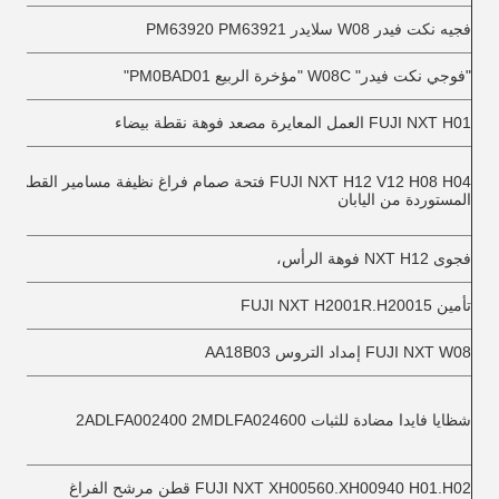
فجيه نكت فيدر W08 سلايدر PM63920 PM63921
"فوجي نكت فيدر" W08C "مؤخرة الربيع PM0BAD01"
FUJI NXT H01 العمل المعايرة مصعد فوهة نقطة بيضاء
FUJI NXT H12 V12 H08 H04 فتحة صمام فراغ نظيفة مسامير القطن
المستوردة من اليابان
فجوى NXT H12 فوهة الرأس،
تأمين FUJI NXT H2001R.H20015
FUJI NXT W08 إمداد التروس AA18B03
شظايا فايدا مضادة للثبات 2ADLFA002400 2MDLFA024600
FUJI NXT XH00560.XH00940 H01.H02 قطن مرشح الفراغ