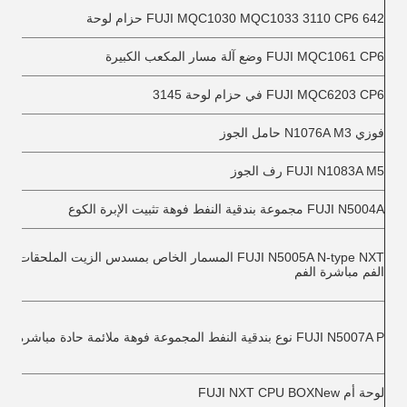
FUJI MQC1030 MQC1033 3110 CP6 642 حزام لوحة
FUJI MQC1061 CP6 وضع آلة مسار المكعب الكبيرة
FUJI MQC6203 CP6 في حزام لوحة 3145
فوزي N1076A M3 حامل الجوز
FUJI N1083A M5 رف الجوز
FUJI N5004A مجموعة بندقية النفط فوهة تثبيت الإبرة الكوع
FUJI N5005A N-type NXT المسمار الخاص بمسدس الزيت الملحقات 
الفم مباشرة الفم
FUJI N5007A P نوع بندقية النفط المجموعة فوهة ملائمة حادة مباشرة الفم
لوحة أم FUJI NXT CPU BOXNew