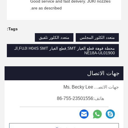
Good service and fast delivery. JUKI nozzles
are as described.
Tags:
متعدد الكلور المجلس
متعدد الكلور تلفيق
محطة فوهة قطع الغيار SMT,قطع الغيار FUJI H04S SMT,الـ
NE18A-UL01900
جهات الاتصال
جهات الاتصال:
Ms. Becky Lee
هاتف:
86-755-23501556