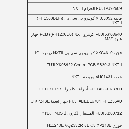
FUJI AJ92609 الحزام NXTII
فجيه XK05052 كونترو بي سي بي ((FH1363B1F)
NXTII
FUJI XK03540 كونترو PCB ((FH1206D0) NXT جهاز
عبوة M3S
فجيه XK04610 كونترو بي سي بي NXTII ريموت IO
FUJI XK03922 Contro PCB SB20-3 NXTII
فجيه XH01431 مروحة NXTII
FUJI AGFEN3300 أجزاء الكاميرا CCD XP143E
FUJI ADEEE6704 FH1255A0 جهاز تغذية IO XP243E
FUJI XB00712 المسمار الكروي لـ Y NXT M3S
فوزي H11243E VQZ332R-5L-C8 XP243E