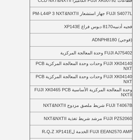
قطاعات FUJI XK00792 الكاميرا CCD NXT&NXTII
FUJI S4077L جهاز استشعار PM-L44P 3 NXT&NXTII
فجيه أدنبيه8170 دبوس فراغ XP143E
(فوجي) ADNPH8180
FUJI AJ75402 وحدة المعالجة المركزية
FUJI XK04140 وحدات وحدة المعالجة المركزية PCB
NXT
FUJI XK04140 وحدات وحدة المعالجة المركزية PCB
NXT
وحدة المعالجة المركزية الأساسية FUJI XK0465 PCB
NXTII
FUJI T4067B شريط ملصق مزدوج NXT&NXTII
FUJI PZ52060 مرشد شريط تغذية NXT&NXTII
FUJI EEAN2570 AMP الخدمة لR،Q،Z XP141E