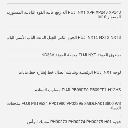
FUJI NXT XPF XP243 XP143 آلة رفع عالية القوة اليابانية المستوردة ح
المسمار M16
FUJI NXT1 NXT2 NXT3 الجيل الثاني الجيل الثالث الباب الأمني الباب الجانبي
صندوق الفوهة FUJI NXT محطة الفوهة ND36A
لوحة FUJI NXT الرئيسية وشاشة اتصال خط إشارة خط بيانات
FUJI PB09FF0 PB09FF1 H12HS مضارب التصادم
FUJI PB19524 PP01990 PP02295 2MDLFA013600 W8 
الغطاء
فجيه PH00273 PH00274 PH00275 H01 مشبك الرأس