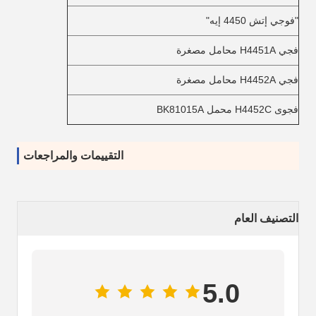
"فوجي إتش 4450 إيه"
فجي H4451A محامل مصغرة
فجي H4452A محامل مصغرة
فجوى H4452C محمل BK81015A
التقييمات والمراجعات
التصنيف العام
5.0