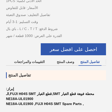
الحد الأدنى لكمية: 1PCS
الأسعار: قابل للتفاوض
تفاصيل التغليف: صندوق التعبئة
وقت التسليم: 1-3 أيام
شروط الدفع: L / C ، T / T ، باي بال
القدرة على العرض: 1000 قطعة / شهر
احصل على افضل سعر
تفاصيل المنتج
وصف المنتج
التقييمات والمراجعات
تفاصيل المنتج
إبراز:
محطة فوهة قطع الغيار SMT,قطع الغيار FUJI H04S SMT,الـ
NE18A-UL01900
NE18A-UL01900
,
FUJI H04S SMT Spare Parts
,