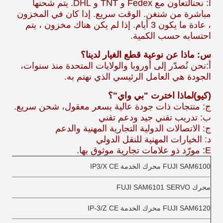
أ: نحن
التعاون مع Fedex و TNT و DHL. يتم شحنها
مباشرة من شنغن. الوقت سريع. إذا كان في المخزون
، عادة ما يكون 3 أيام. إذا لم يكن هناك مخزون ، يتم
احتسابه حسب الكمية.
س: ماذا عن نوعية قطع الغيار لدينا؟
أ:
نحن نُصدّر إلى أوروبا والولايات المتحدة منذ سنوات،
الجودة هي العامل الرئيسي الذي نهتم به.
(كيو)
لماذا اخترت "بي واي"؟
ج: منتجات ذات جودة عالية بسعر معقول، شحن سريع.
ب: تدريب تقني جيد ودعم تقني
ج: الاتصالات الدولية التجارية المهنية والدعم
د: الخيارات المهنية للنقل الدولي
E: مورّد ذو علامات تجارية موثوق بها.
FUJI SAM6100 محرك الخدمة IP3/X CE
محرك FUJI SAM6101 SERVO
FUJI SAM6120 محرك الخدمة IP-3/Z CE