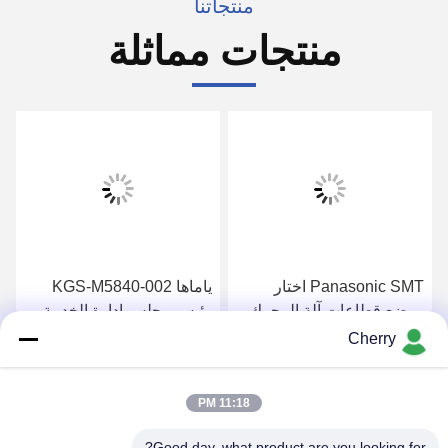
منتجاتنا
منتجات مماثلة
Panasonic SMT اختار
ياماها KGS-M5840-002
ووضع قطاعات آلة المحرك
رئيس مجلس إدارة الخدمة
N510056785AA
Assy تستخدم ل YG100
Cherry
YG100R MG-1R
DU13H713S-02
احصل على افضل سعر
احصل على افضل سعر
11:18 PM
Good day, what product are you looking for?