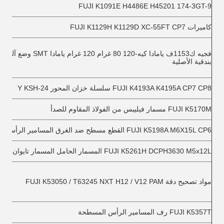
FUJI K1091E H4486E H45201 174-3GT-9
كاميرات FUJI K1129H K1129D XC-55FT CP7
فجيه ك1153ف يامادا كيه-120 80 غرام 120 غر
بندقية الأصلية
FUJI K4193A K4195A CP7 CP8 سلسلة خزان المحور Y KSH-24
FUJI K5170M مسمار فيليبس من الفولاذ المقاوم للصدأ
FUJI K5198A M6X15L CP6 القطع مسطح ضد الغرق المسامير الرأس
FUJI K5261H DCPH3630 M5x12L المسمار الحامل المسمار تايوان
مواد تصحيح دقة FUJI K53050 / T63245 NXT H12 / V12 PAM
FUJI K5357T رف المسامير الرأس المسطحة