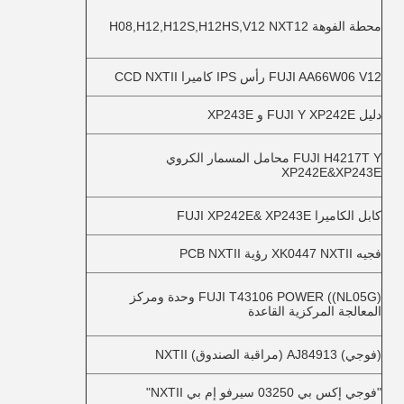
محطة الفوهة H08,H12,H12S,H12HS,V12 NXT12
FUJI AA66W06 V12 رأس IPS كاميرا CCD NXTII
دليل FUJI Y XP242E و XP243E
FUJI H4217T Y محامل المسمار الكروي
XP242E&XP243E
كابل الكاميرا FUJI XP242E& XP243E
فجيه XK0447 NXTII رؤية PCB NXTII
FUJI T43106 POWER ((NL05G) وحدة ومركز
المعالجة المركزية القاعدة
(فوجي) AJ84913 (مراقبة الصندوق) NXTII
"فوجي إكس بي 03250 سيرفو إم بي NXTII"