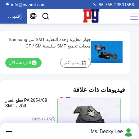
info@py-smt.com
86-755-23501556
إقتباس
جهاز معايرة وحدة التغذية SMT من Samsung
جهاز
معدات تجميع SMT سلسلة CP / SM
معايرة
وحدة
يتعلم أكثر
الدردشة الآن
التغذية
SMT
من
فيديوهات ذات علاقة
Samsung
PA 2654/08 قطع الغيار
معدات
للآلات SMT
تجميع
SMT
مغذي SMT
2025-12-15
سلسلة
00:33
Ms. Becky Lee
CP