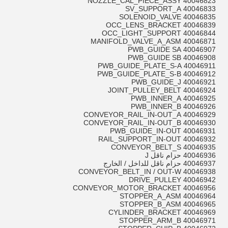
40046823 NOZZLE_CAL_PIECE_ASSY
40046833 SV_SUPPORT_A
40046835 SOLENOID_VALVE
40046839 OCC_LENS_BRACKET
40046844 OCC_LIGHT_SUPPORT
40046871 MANIFOLD_VALVE_A_ASM
40046907 PWB_GUIDE SA
40046908 PWB_GUIDE SB
40046911 PWB_GUIDE_PLATE_S-A
40046912 PWB_GUIDE_PLATE_S-B
40046921 PWB_GUIDE_J
40046924 JOINT_PULLEY_BELT
40046925 PWB_INNER_A
40046926 PWB_INNER_B
40046929 CONVEYOR_RAIL_IN-OUT_A
40046930 CONVEYOR_RAIL_IN-OUT_B
40046931 PWB_GUIDE_IN-OUT
40046932 RAIL_SUPPORT_IN-OUT
40046935 CONVEYOR_BELT_S
40046936 حزام ناقل J
40046937 حزام ناقل للداخل / الخارج
40046938 CONVEYOR_BELT_IN / OUT-W
40046942 DRIVE_PULLEY
40046956 CONVEYOR_MOTOR_BRACKET
40046964 STOPPER_A_ASM
40046965 STOPPER_B_ASM
40046969 CYLINDER_BRACKET
40046971 STOPPER_ARM_B