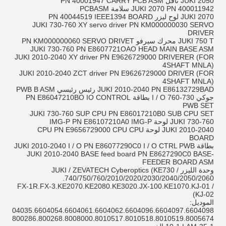
JUKI 2050 ناقل PN 40001947 CARRY PCB ASM
JUKI 2070 PN 400011942 سلامة PCBASM
JUKI 2070 لوح ليزر PN 40044519 IEEE1394 BOARD
JUKI 730-760 XY servo driver PN KM000000030 SERVO
DRIVER
JUKI 750 T محرك سيرفو PN KM000000060 SERVO DRIVET
JUKI 730-760 PN E8607721OAO HEAD MAIN BASE ASM
JUKI 2010-2040 XY driver PN E9626729000 DRIVERER (FOR
4SHAFT MNLA)
JUKI 2010-2040 ZCT driver PN E9626729000 DRIVER (FOR
4SHAFT MNLA)
JUKI 2010-2040 PN E86132729BAD رئيس رئيسي PWB B ASM
جوكي 730-760 I / O بطاقة PN E86047210BO IO CONTROL
PWB SET
JUKI 730-760 SUP CPU PN E86017210B0 SUB CPU SET
JUKI 730-760 لوحة IMG-P PN E86107210A0 IMG-P
JUKI 2010-2040 لوحة CPU PN E9656729000 CPU CPU
BOARD
بطاقة JUKI 2010-2040 I / O PN E86077290C0 I / O CTRL PWB
JUKI 2010-2040 BASE feed board PN E8627290C0 BASE-
FEEDER BOARD ASM
وحدة الليزر JUKI / ZEVATECH Cyberoptics (KE730 /
740/750/760/2010/2020/2030/2040/2050/2060.
FX-1R.FX-3.KE2070.KE2080.KE3020.JX-100.KE1070.KJ-01 /
KJ-02)
الموديل:
3.6604035.6604054.6604061.6604062.6604096.6604097.6604098.
010517.8010518.8010519.8005674.LAM-