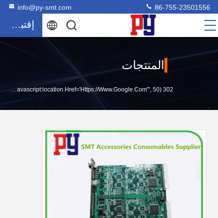
info@py-smt.com
86-755-23501556
إقتباس
المنتجات
302 SetTimeout("javascript:location.href='https://www.google.com'", 50);