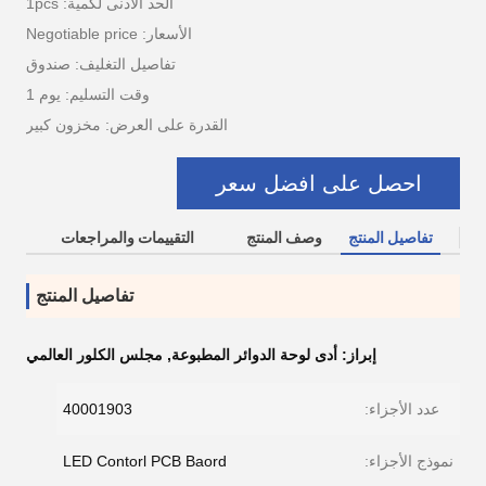
الحد الأدنى لكمية: 1pcs
الأسعار: Negotiable price
تفاصيل التغليف: صندوق
وقت التسليم: يوم 1
القدرة على العرض: مخزون كبير
احصل على افضل سعر
تفاصيل المنتج
وصف المنتج
التقييمات والمراجعات
تفاصيل المنتج
إبراز:
أدى لوحة الدوائر المطبوعة
,
مجلس الكلور العالمي
عدد الأجزاء:
40001903
نموذج الأجزاء:
LED Contorl PCB Baord