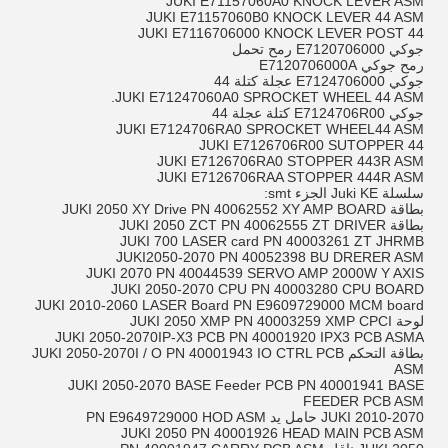
JUKI E71157060A0 KNOCK LEVER ASM
JUKI E71157060B0 KNOCK LEVER 44 ASM
JUKI E7116706000 KNOCK LEVER POST 44
جوكي E7120706000 رمح تحمل
رمح جوكي E7120706000A
جوكي E7124706000 عجلة كتلة 44
JUKI E71247060A0 SPROCKET WHEEL 44 ASM.
جوكي E7124706R00 كتلة عجلة 44
JUKI E7124706RA0 SPROCKET WHEEL44 ASM
JUKI E7126706R00 SUTOPPER 44
JUKI E7126706RA0 STOPPER 443R ASM
JUKI E7126706RAA STOPPER 444R ASM
سلسلة Juki KE الجزء smt:
بطاقة JUKI 2050 XY Drive PN 40062552 XY AMP BOARD
بطاقة JUKI 2050 ZCT PN 40062555 ZT DRIVER
JUKI 700 LASER card PN 40003261 ZT JHRMB
JUKI2050-2070 PN 40052398 BU DRERER ASM
JUKI 2070 PN 40044539 SERVO AMP 2000W Y AXIS
JUKI 2050-2070 CPU PN 40003280 CPU BOARD
JUKI 2010-2060 LASER Board PN E9609729000 MCM board
لوحة JUKI 2050 XMP PN 40003259 XMP CPCI
JUKI 2050-2070IP-X3 PCB PN 40001920 IPX3 PCB ASMA
بطاقة التحكم JUKI 2050-2070I / O PN 40001943 IO CTRL PCB
ASM
JUKI 2050-2070 BASE Feeder PCB PN 40001941 BASE
FEEDER PCB ASM
JUKI 2010-2070 حامل يد PN E9649729000 HOD ASM
JUKI 2050 PN 40001926 HEAD MAIN PCB ASM