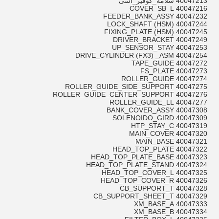
40047213 سلامة_كوفير_اسى
40047216 COVER_SB_L
40047232 FEEDER_BANK_ASSY
40047244 LOCK_SHAFT (HSM)
40047245 FIXING_PLATE (HSM)
40047249 DRIVER_BRACKET
40047253 UP_SENSOR_STAY
40047254 DRIVE_CYLINDER (FX3) _ASM
40047272 TAPE_GUIDE
40047273 FS_PLATE
40047274 ROLLER_GUIDE
40047275 ROLLER_GUIDE_SIDE_SUPPORT
40047276 ROLLER_GUIDE_CENTER_SUPPORT
40047277 ROLLER_GUIDE_LL
40047308 BANK_COVER_ASSY
40047309 SOLENOIDO_GIRD
40047319 HTP_STAY_C
40047320 MAIN_COVER
40047321 MAIN_BASE
40047322 HEAD_TOP_PLATE
40047323 HEAD_TOP_PLATE_BASE
40047324 HEAD_TOP_PLATE_STAND
40047325 HEAD_TOP_COVER_L
40047326 HEAD_TOP_COVER_R
40047328 CB_SUPPORT_T
40047329 CB_SUPPORT_SHEET_T
40047333 XM_BASE_A
40047334 XM_BASE_B