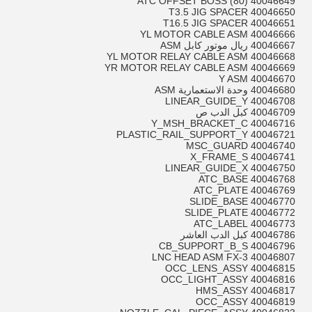
40046649 ATC OFFSET BOSS (80)
40046650 T3.5 JIG SPACER
40046651 T16.5 JIG SPACER
40046666 YL MOTOR CABLE ASM
40046667 ريال موتور كابل ASM
40046668 YL MOTOR RELAY CABLE ASM
40046669 YR MOTOR RELAY CABLE ASM
40046670 Y ASM
40046680 وحدة الاستعمارية ASM
40046708 LINEAR_GUIDE_Y
40046709 كبل الدب ص
40046716 Y_MSH_BRACKET_C
40046721 PLASTIC_RAIL_SUPPORT_Y
40046740 MSC_GUARD
40046741 X_FRAME_S
40046750 LINEAR_GUIDE_X
40046768 ATC_BASE
40046769 ATC_PLATE
40046770 SLIDE_BASE
40046772 SLIDE_PLATE
40046773 ATC_LABEL
40046786 كبل الدب العاشر
40046796 CB_SUPPORT_B_S
40046807 LNC HEAD ASM FX-3
40046815 OCC_LENS_ASSY
40046816 OCC_LIGHT_ASSY
40046817 HMS_ASSY
40046819 OCC_ASSY