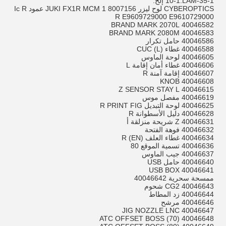
10-1.LAM-35-1 إلخ.
CYBEROPTICS لوح ليزر 8007156 JUKI FX1R MCM 1 عمود Ic R
R E9609729000 E9610729000
40046582 BRAND MARK 2070L
40046583 BRAND MARK 2080M
40046586 حامل تكرار
40046588 غطاء CUC (L)
40046605 لوحة الماوس
40046606 غطاء أمان إقامة L
40046607 إقامة آمنة R
40046608 KNOB
40046615 Z SENSOR STAY L
40046619 مفصل موس
40046625 لوحة التبديل R PRINT FIG
40046628 دليل الأسطوانة R
40046631 Z شريحة منزلقة أ
40046632 فوهة الفتحة
40046634 غطاء العلف R (EN)
40046636 تسمية الموقع 80
40046637 جيب الماوس
40046640 حامل USB
40046641 USB BOX
ممسحة سحرية 40046642
40046643 CG2 شحوم
40046644 زد المطاط
40046646 مرشح
40046647 JIG NOZZLE LNC
40046648 ATC OFFSET BOSS (70)