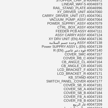
40046972 STOPPER_CHIP_B
40046973 LINEAR_WAY-S
40046996 RAIL_STAND_PLATE
40047060 XY_DRIVER_UNIT
40047061 CARRY_DRIVER_UNIT (ST)
40047064 VACUUM_PUMP_ASSY
40047079 POWER_SUPPRY_ASSY
40047083 CTRL_BOX_ASSY
40047111 FEEDER PCB ASSY
40047124 ASSY CARRY ASSY
40047136 XY DRV UNIT (EN) ASM
40047138 ASSY وحدة جسم السلامة
40047139 Power SUPPRY ASSY L (EN)
40047140 قوة دعم عاصي R (EN)
40047157 COVER_SMC
40047160 COVER_RB_C
40047164 CB_ANGLE_CL
40047165 CB_ANGLE_CR
40047170 LCD_BRACKET_F
40047171 LCD_BRACKET_R
40047173 KB_STAND
40047177 SWITCH_PANEL_COVER
40047181 COVER_SB_R
40047182 COVER_SB_A
40047184 COVER_SB_B
40047193 COVER_FB_A
40047194 COVER_FB_B
40047209 غاز الربيع